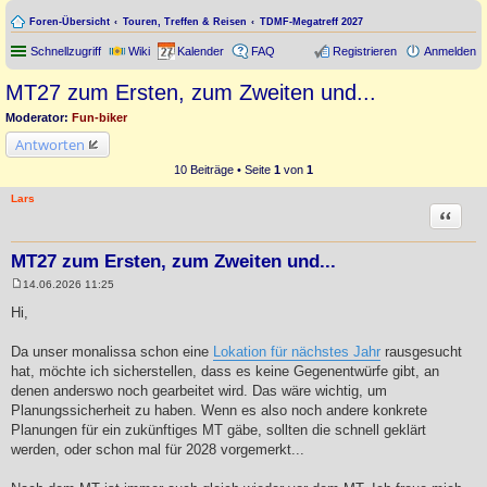
Foren-Übersicht
Touren, Treffen & Reisen
TDMF-Megatreff 2027
Schnellzugriff
Wiki
Kalender
FAQ
Registrieren
Anmelden
MT27 zum Ersten, zum Zweiten und...
Moderator:
Fun-biker
Antworten
10 Beiträge • Seite
1
von
1
Lars
Zitat
MT27 zum Ersten, zum Zweiten und...
14.06.2026 11:25
B
e
Hi,
i
t
r
Da unser monalissa schon eine
Lokation für nächstes Jahr
rausgesucht
a
hat, möchte ich sicherstellen, dass es keine Gegenentwürfe gibt, an
g
denen anderswo noch gearbeitet wird. Das wäre wichtig, um
Planungssicherheit zu haben. Wenn es also noch andere konkrete
Planungen für ein zukünftiges MT gäbe, sollten die schnell geklärt
werden, oder schon mal für 2028 vorgemerkt...