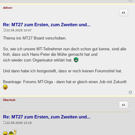
a
g
ddiver
Zitat
Re: MT27 zum Ersten, zum Zweiten und...
22.06.2026 10:07
B
e
Thema ins MT27 Board verschoben.
i
t
r
So, wie ich unsere MT-Teilnehmer nun doch schon gut kenne, sind alle
a
froh, dass sich Hans-Peter die Mühe gemacht hat und
g
sich wieder zum Organisator erklärt hat.
Und dann habe ich festgestellt, dass er noch keinen Forumstitel hat.
Beantrage: Forums MT-Orga - dann hat er gleich einen Job mit Zukunft
Überholi
Zitat
Re: MT27 zum Ersten, zum Zweiten und...
22.06.2026 13:19
B
e
i