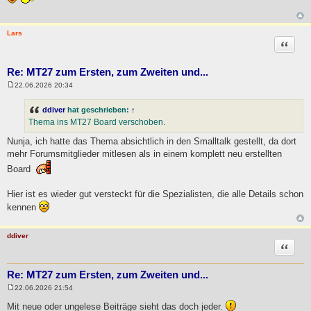
t
r
a
g
Lars
Zitat
Re: MT27 zum Ersten, zum Zweiten und...
22.06.2026 20:34
B
e
i
ddiver
hat geschrieben:
↑
t
Thema ins MT27 Board verschoben.
r
a
Nunja, ich hatte das Thema absichtlich in den Smalltalk gestellt, da dort
g
mehr Forumsmitglieder mitlesen als in einem komplett neu erstellten
Board
Hier ist es wieder gut versteckt für die Spezialisten, die alle Details schon
kennen
ddiver
Zitat
Re: MT27 zum Ersten, zum Zweiten und...
22.06.2026 21:54
B
e
Mit neue oder ungelese Beiträge sieht das doch jeder.
i