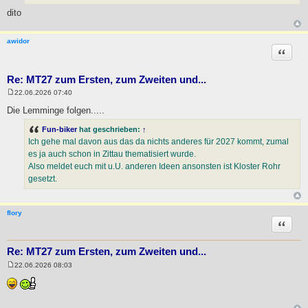
dito
awidor
Zitat
Re: MT27 zum Ersten, zum Zweiten und...
22.06.2026 07:40
B
e
Die Lemminge folgen.....
i
t
Fun-biker
hat geschrieben:
↑
r
a
Ich gehe mal davon aus das da nichts anderes für 2027 kommt, zumal
g
es ja auch schon in Zittau thematisiert wurde.
Also meldet euch mit u.U. anderen Ideen ansonsten ist Kloster Rohr
gesetzt.
flory
Zitat
Re: MT27 zum Ersten, zum Zweiten und...
22.06.2026 08:03
B
e
i
t
r