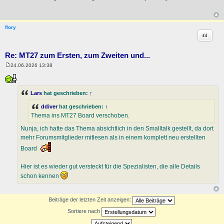
t
r
a
g
flory
Zitat
Re: MT27 zum Ersten, zum Zweiten und...
24.06.2026 13:38
B
e
i
t
Lars
hat geschrieben:
↑
r
a
g
ddiver
hat geschrieben:
↑
Thema ins MT27 Board verschoben.
Nunja, ich hatte das Thema absichtlich in den Smalltalk gestellt, da dort
mehr Forumsmitglieder mitlesen als in einem komplett neu erstellten
Board
Hier ist es wieder gut versteckt für die Spezialisten, die alle Details
schon kennen
Beiträge der letzten Zeit anzeigen:
Sortiere nach