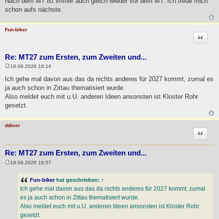
Nach dem MT ist immer auch gleich wieder vor dem MT. Ich freue mich
schon aufs nächste.
Fun-biker
Zitat
Re: MT27 zum Ersten, zum Zweiten und...
19.06.2026 18:14
B
e
Ich gehe mal davon aus das da nichts anderes für 2027 kommt, zumal es
i
ja auch schon in Zittau thematisiert wurde.
t
r
Also meldet euch mit u.U. anderen Ideen ansonsten ist Kloster Rohr
a
gesetzt.
g
ddiver
Zitat
Re: MT27 zum Ersten, zum Zweiten und...
19.06.2026 18:57
B
e
i
Fun-biker
hat geschrieben:
↑
t
Ich gehe mal davon aus das da nichts anderes für 2027 kommt, zumal
r
a
es ja auch schon in Zittau thematisiert wurde.
g
Also meldet euch mit u.U. anderen Ideen ansonsten ist Kloster Rohr
gesetzt.