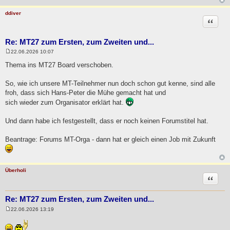
a
g
ddiver
Zitat
Re: MT27 zum Ersten, zum Zweiten und...
22.06.2026 10:07
B
e
Thema ins MT27 Board verschoben.
i
t
r
So, wie ich unsere MT-Teilnehmer nun doch schon gut kenne, sind alle
a
froh, dass sich Hans-Peter die Mühe gemacht hat und
g
sich wieder zum Organisator erklärt hat.
Und dann habe ich festgestellt, dass er noch keinen Forumstitel hat.
Beantrage: Forums MT-Orga - dann hat er gleich einen Job mit Zukunft
Überholi
Zitat
Re: MT27 zum Ersten, zum Zweiten und...
22.06.2026 13:19
B
e
i