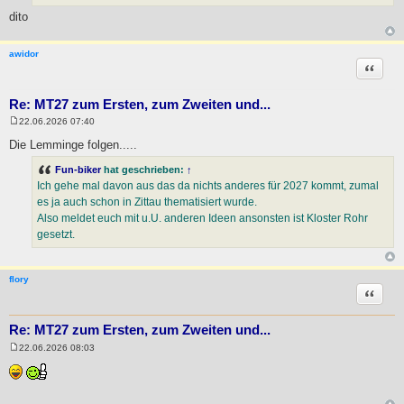
dito
awidor
Zitat
Re: MT27 zum Ersten, zum Zweiten und...
22.06.2026 07:40
B
e
Die Lemminge folgen.....
i
t
Fun-biker
hat geschrieben:
↑
r
a
Ich gehe mal davon aus das da nichts anderes für 2027 kommt, zumal
g
es ja auch schon in Zittau thematisiert wurde.
Also meldet euch mit u.U. anderen Ideen ansonsten ist Kloster Rohr
gesetzt.
flory
Zitat
Re: MT27 zum Ersten, zum Zweiten und...
22.06.2026 08:03
B
e
i
t
r