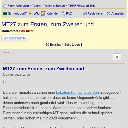
Foren-Übersicht
Touren, Treffen & Reisen
TDMF-Megatreff 2027
Schnellzugriff
Wiki
Kalender
FAQ
Registrieren
Anmelden
MT27 zum Ersten, zum Zweiten und...
Moderator:
Fun-biker
Antworten
10 Beiträge • Seite
1
von
1
Lars
Zitat
MT27 zum Ersten, zum Zweiten und...
14.06.2026 11:25
B
e
Hi,
i
t
r
Da unser monalissa schon eine
Lokation für nächstes Jahr
rausgesucht
a
hat, möchte ich sicherstellen, dass es keine Gegenentwürfe gibt, an
g
denen anderswo noch gearbeitet wird. Das wäre wichtig, um
Planungssicherheit zu haben. Wenn es also noch andere konkrete
Planungen für ein zukünftiges MT gäbe, sollten die schnell geklärt
werden, oder schon mal für 2028 vorgemerkt...