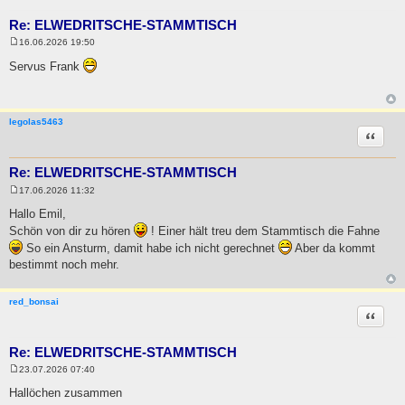
Re: ELWEDRITSCHE-STAMMTISCH
16.06.2026 19:50
B
e
Servus Frank
i
t
r
a
g
legolas5463
Zitat
Re: ELWEDRITSCHE-STAMMTISCH
17.06.2026 11:32
B
e
Hallo Emil,
i
Schön von dir zu hören
! Einer hält treu dem Stammtisch die Fahne
t
r
So ein Ansturm, damit habe ich nicht gerechnet
Aber da kommt
a
bestimmt noch mehr.
g
red_bonsai
Zitat
Re: ELWEDRITSCHE-STAMMTISCH
23.07.2026 07:40
B
e
Hallöchen zusammen
i