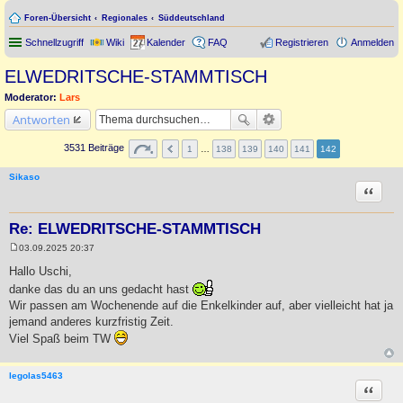
Foren-Übersicht
Regionales
Süddeutschland
Schnellzugriff
Wiki
Kalender
FAQ
Registrieren
Anmelden
ELWEDRITSCHE-STAMMTISCH
Moderator:
Lars
Antworten
3531 Beiträge
1
…
138
139
140
141
142
Sikaso
Zitat
Re: ELWEDRITSCHE-STAMMTISCH
03.09.2025 20:37
B
e
Hallo Uschi,
i
danke das du an uns gedacht hast
t
r
Wir passen am Wochenende auf die Enkelkinder auf, aber vielleicht hat ja
a
jemand anderes kurzfristig Zeit.
g
Viel Spaß beim TW
legolas5463
Zitat