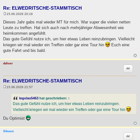
Re: ELWEDRITSCHE-STAMMTISCH
15.06.2026 20:16
B
e
Dieses Jahr gabs mal wieder MT für mich. War super die vielen netten
i
Leute zu treffen. Hat sich auch nach mehrjähriger Abwesenheit wie
t
r
heimkommen angefühlt.
a
Das gute Gefühl nutze ich, um hier etwas Leben reinzubringen. Vielleicht
g
kriegen wir mal wieder ein Treffen oder gar eine Tour hin
Euch eine
gute Fahrt und bis bald.
ddiver
Zitat
Re: ELWEDRITSCHE-STAMMTISCH
15.06.2026 21:57
B
e
i
legolas5463
hat geschrieben:
↑
t
Das gute Gefühl nutze ich, um hier etwas Leben reinzubringen.
r
a
Vielleicht kriegen wir mal wieder ein Treffen oder gar eine Tour hin
g
Du Optimist
Sikaso
Zitat