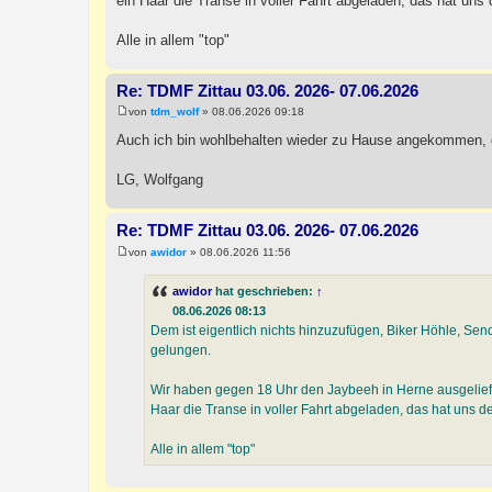
ein Haar die Transe in voller Fahrt abgeladen, das hat un
Alle in allem "top"
Re: TDMF Zittau 03.06. 2026- 07.06.2026
von
tdm_wolf
»
08.06.2026 09:18
B
e
Auch ich bin wohlbehalten wieder zu Hause angekommen, d
i
t
r
LG, Wolfgang
a
g
Re: TDMF Zittau 03.06. 2026- 07.06.2026
von
awidor
»
08.06.2026 11:56
B
e
i
awidor
hat geschrieben:
↑
t
08.06.2026 08:13
r
a
Dem ist eigentlich nichts hinzuzufügen, Biker Höhle, Sen
g
gelungen.
Wir haben gegen 18 Uhr den Jaybeeh in Herne ausgeliefe
Haar die Transe in voller Fahrt abgeladen, das hat uns 
Alle in allem "top"