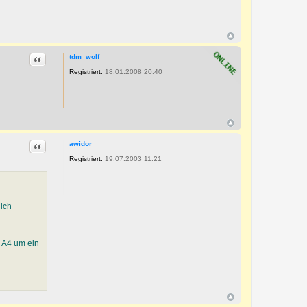
Zitat
tdm_wolf
Registriert:
18.01.2008 20:40
Zitat
awidor
Registriert:
19.07.2003 11:21
lich
 A4 um ein