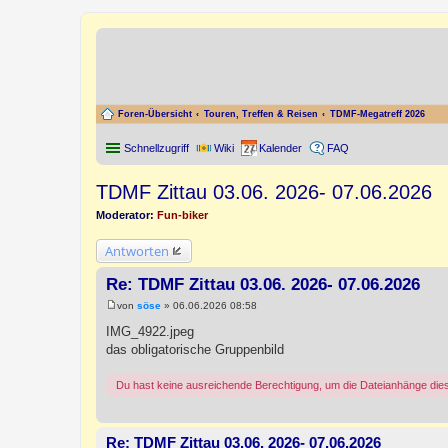
Foren-Übersicht
Touren, Treffen & Reisen
TDMF-Megatreff 2026
Schnellzugriff
Wiki
Kalender
FAQ
TDMF Zittau 03.06. 2026- 07.06.2026
Moderator:
Fun-biker
Antworten
Re: TDMF Zittau 03.06. 2026- 07.06.2026
von
söse
»
06.06.2026 08:58
B
e
IMG_4922.jpeg
i
das obligatorische Gruppenbild
t
r
a
Du hast keine ausreichende Berechtigung, um die Dateianhänge die
g
Re: TDMF Zittau 03.06. 2026- 07.06.2026