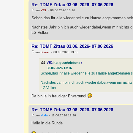
Re: TDMF Zittau 03.06. 2026- 07.06.2026
von
VE2
»
08.06.2026 13:16
B
e
Schön,das ihr alle wieder heile zu Hause angekommen seit
i
t
Nächstes Jahr bin ich auch wieder dabei,wenn mir nicht
r
a
LG Volker
g
Re: TDMF Zittau 03.06. 2026- 07.06.2026
von
ddiver
»
08.06.2026 13:33
B
e
i
VE2
hat geschrieben:
↑
t
08.06.2026 13:16
r
a
Schön,das ihr alle wieder heile zu Hause angekommen se
g
Nächstes Jahr bin ich auch wieder dabei,wenn mir nich
LG Volker
Da bin ja in freudiger Erwartung!
Re: TDMF Zittau 03.06. 2026- 07.06.2026
von
Yoda
»
11.06.2026 19:26
B
e
Hallo in die Runde
i
t
r