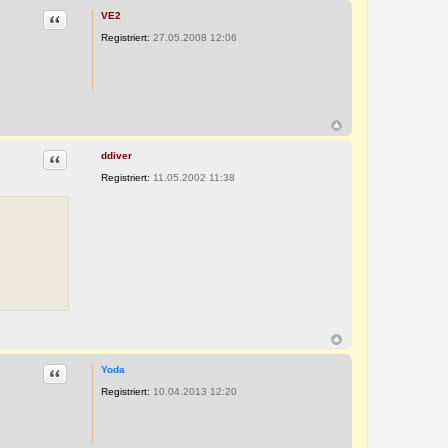
Zitat
VE2
Registriert:
27.05.2008 12:06
Zitat
ddiver
Registriert:
11.05.2002 11:38
Zitat
Yoda
Registriert:
10.04.2013 12:20