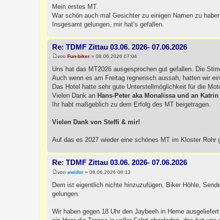
e
Mein erstes MT.
i
War schön auch mal Gesichter zu einigen Namen zu haben
t
r
Insgesamt gelungen, mir hat’s gefallen.
a
g
Re: TDMF Zittau 03.06. 2026- 07.06.2026
von
Fun-biker
»
08.06.2026 07:04
B
e
Uns hat das MT2026 ausgesprochen gut gefallen. Die Stim
i
Auch wenn es am Freitag regnerisch aussah, hatten wir ein
t
r
Das Hotel hatte sehr gute Unterstellmöglichkeit für die Mo
a
Vielen Dank an
Hans-Peter aka Monalissa und an Katrin
g
Ihr habt maßgeblich zu dem Erfolg des MT beigetragen.
Vielen Dank von Steffi & mir!
Auf das es 2027 wieder eine schönes MT im Kloster Rohr 
Re: TDMF Zittau 03.06. 2026- 07.06.2026
von
awidor
»
08.06.2026 08:13
B
e
Dem ist eigentlich nichte hinzuzufügen, Biker Höhle, Send
i
gelungen.
t
r
a
Wir haben gegen 18 Uhr den Jaybeeh in Herne ausgeliefert
g