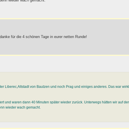
s denn wieder wach gemacht.
anke für die 4 schönen Tage in eurer netten Runde!
der Liberec,Altstadt von Bautzen und noch Prag und einiges anderes. Das war wirk
rt und waren dann 40 Minuten später wieder zurück. Unterwegs hätten wir auf der
denn wieder wach gemacht.