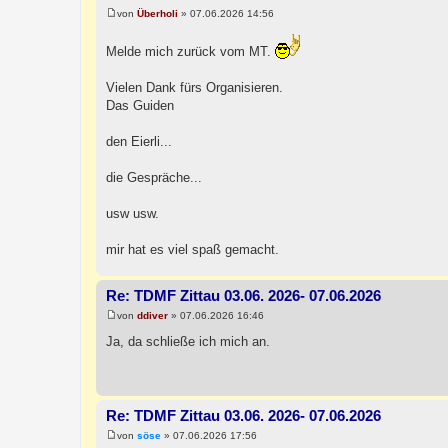
von
Überholi
»
07.06.2026 14:56
B
e
i
Melde mich zurück vom MT.
t
r
a
Vielen Dank fürs Organisieren.
g
Das Guiden
den Eierli...
die Gespräche...
usw usw.
mir hat es viel spaß gemacht.
Re: TDMF Zittau 03.06. 2026- 07.06.2026
von
ddiver
»
07.06.2026 16:46
B
e
Ja, da schließe ich mich an.
i
t
r
a
g
Re: TDMF Zittau 03.06. 2026- 07.06.2026
von
söse
»
07.06.2026 17:56
B