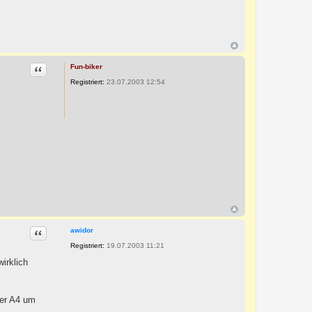
Zitat
Fun-biker
Registriert:
23.07.2003 12:54
Zitat
awidor
Registriert:
19.07.2003 11:21
irklich
der A4 um