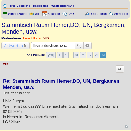
Foren-Übersicht
Regionales
Westdeutschland
Schnellzugriff
Wiki
Kalender
FAQ
Registrieren
Anmelden
Stammtisch Raum Hemer,DO, UN, Bergkamen,
Menden, usw.
Moderatoren:
Leuchtkäfer
,
VE2
Antworten
1831 Beiträge
1
…
70
71
72
73
74
VE2
Zitat
Re: Stammtisch Raum Hemer,DO, UN, Bergkamen,
Menden, usw.
21.07.2025 20:32
B
e
Hallo Jürgen.
i
Wie meinst du das??? Unser nächster Stammtisch ist doch erst am
t
r
02.08.2025
a
in Hemer im Restaurant Akropolis.
g
LG Volker