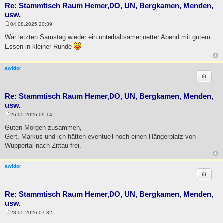
Re: Stammtisch Raum Hemer,DO, UN, Bergkamen, Menden,
usw.
04.08.2025 20:39
B
e
War letzten Samstag wieder ein unterhaltsamer,netter Abend mit gutem
i
Essen in kleiner Runde
t
r
a
g
awidor
Zitat
Re: Stammtisch Raum Hemer,DO, UN, Bergkamen, Menden,
usw.
26.05.2026 09:14
B
e
Guten Morgen zusammen,
i
Gert, Markus und ich hätten eventuell noch einen Hängerplatz von
t
r
Wuppertal nach Zittau frei.
a
g
awidor
Zitat
Re: Stammtisch Raum Hemer,DO, UN, Bergkamen, Menden,
usw.
28.05.2026 07:32
B
e