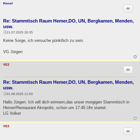
Kiesel
Zitat
Re: Stammtisch Raum Hemer,DO, UN, Bergkamen, Menden,
usw.
21.07.2025 20:35
B
e
Keine Sorge, ich versuche pünktlich zu sein.
i
t
r
VG Jürgen
a
g
VE2
Zitat
Re: Stammtisch Raum Hemer,DO, UN, Bergkamen, Menden,
usw.
01.08.2025 11:53
B
e
Hallo Jürgen. Ich will dich erinnern,das unser morgigen Stammtisch in
i
Hemer/Restaurant Akropolis, schon um 17:45 Uhr startet.
t
r
LG Volker
a
g
VE2
Zitat