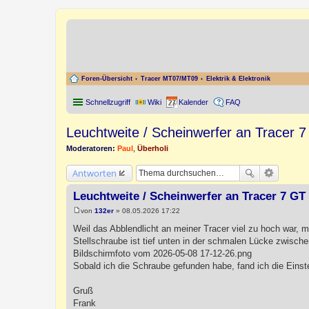
Foren-Übersicht
Tracer MT07/MT09
Elektrik & Elektronik
Schnellzugriff
Wiki
Kalender
FAQ
Leuchtweite / Scheinwerfer an Tracer 7
Moderatoren:
Paul
,
Überholi
Antworten
Leuchtweite / Scheinwerfer an Tracer 7 GT 
von
132er
»
08.05.2026 17:22
B
e
Weil das Abblendlicht an meiner Tracer viel zu hoch war, m
i
Stellschraube ist tief unten in der schmalen Lücke zwische
t
r
Bildschirmfoto vom 2026-05-08 17-12-26.png
a
Sobald ich die Schraube gefunden habe, fand ich die Einste
g
Gruß
Frank