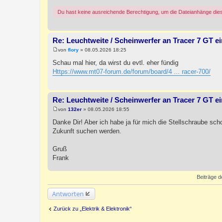
Du hast keine ausreichende Berechtigung, um die Dateianhänge die
Re: Leuchtweite / Scheinwerfer an Tracer 7 GT ei
von
flory
»
08.05.2026 18:25
B
e
Schau mal hier, da wirst du evtl. eher fündig
i
Https://www.mt07-forum.de/forum/board/4 ... racer-700/
t
r
a
g
Re: Leuchtweite / Scheinwerfer an Tracer 7 GT ei
von
132er
»
08.05.2026 18:55
B
e
Danke Dir! Aber ich habe ja für mich die Stellschraube scho
i
Zukunft suchen werden.
t
r
a
Gruß
g
Frank
Beiträge d
Antworten
Zurück zu „Elektrik & Elektronik“