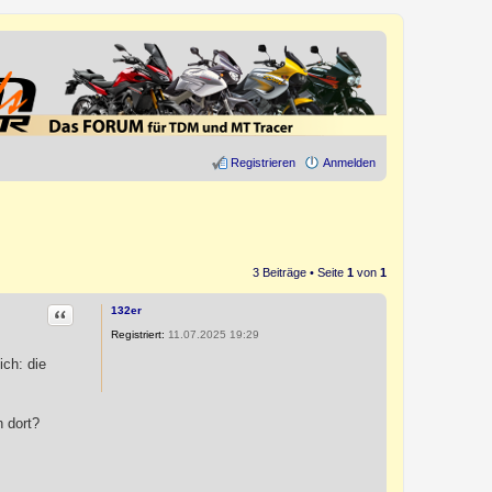
Registrieren
Anmelden
3 Beiträge • Seite
1
von
1
Zitat
132er
Registriert:
11.07.2025 19:29
ich: die
n dort?