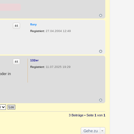
Zitat
flory
Registriert:
27.04.2004 12:49
Zitat
132er
Registriert:
11.07.2025 19:29
oder in
3 Beiträge • Seite
1
von
1
Gehe zu