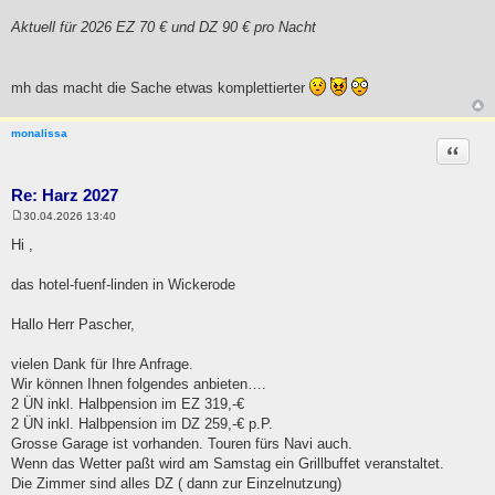
Aktuell für 2026 EZ 70 € und DZ 90 € pro Nacht
mh das macht die Sache etwas komplettierter
monalissa
Zitat
Re: Harz 2027
30.04.2026 13:40
B
e
Hi ,
i
t
r
das hotel-fuenf-linden in Wickerode
a
g
Hallo Herr Pascher,
vielen Dank für Ihre Anfrage.
Wir können Ihnen folgendes anbieten….
2 ÜN inkl. Halbpension im EZ 319,-€
2 ÜN inkl. Halbpension im DZ 259,-€ p.P.
Grosse Garage ist vorhanden. Touren fürs Navi auch.
Wenn das Wetter paßt wird am Samstag ein Grillbuffet veranstaltet.
Die Zimmer sind alles DZ ( dann zur Einzelnutzung)