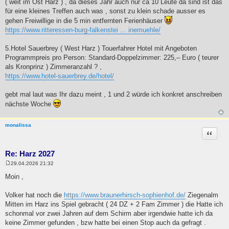
( weit im Ost Harz ) , da dieses Jahr auch nur ca 10 Leute da sind ist das
für eine kleines Treffen auch was , sonst zu klein schade ausser es
gehen Freiwillige in die 5 min entfernten Ferienhäuser
https://www.ritteressen-burg-falkenstei ... inemuehle/
5.Hotel Sauerbrey ( West Harz ) Touerfahrer Hotel mit Angeboten
Programmpreis pro Person: Standard-Doppelzimmer: 225,– Euro ( teurer
als Kronprinz ) Zimmeranzahl ? ,
https://www.hotel-sauerbrey.de/hotel/
gebt mal laut was Ihr dazu meint , 1 und 2 würde ich konkret anschreiben
nächste Woche
monalissa
Zitat
Re: Harz 2027
29.04.2026 21:32
B
e
Moin ,
i
t
r
Volker hat noch die
https://www.braunerhirsch-sophienhof.de/
Ziegenalm
a
Mitten im Harz ins Spiel gebracht ( 24 DZ + 2 Fam Zimmer ) die Hatte ich
g
schonmal vor zwei Jahren auf dem Schirm aber irgendwie hatte ich da
keine Zimmer gefunden , bzw hatte bei einen Stop auch da gefragt .