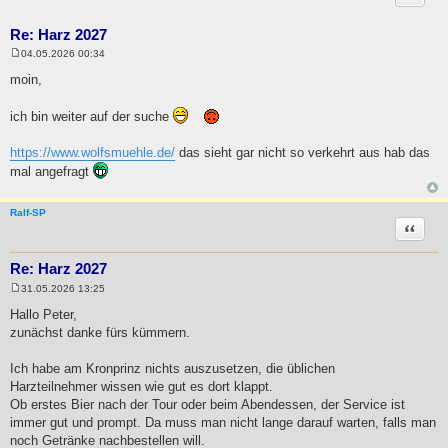
Re: Harz 2027
04.05.2026 00:34
B
e
moin,
i
t
r
ich bin weiter auf der suche
a
g
https://www.wolfsmuehle.de/
das sieht gar nicht so verkehrt aus hab das
mal angefragt
Ralf-SP
Zitat
Re: Harz 2027
31.05.2026 13:25
B
e
Hallo Peter,
i
zunächst danke fürs kümmern.
t
r
a
Ich habe am Kronprinz nichts auszusetzen, die üblichen
g
Harzteilnehmer wissen wie gut es dort klappt.
Ob erstes Bier nach der Tour oder beim Abendessen, der Service ist
immer gut und prompt. Da muss man nicht lange darauf warten, falls man
noch Getränke nachbestellen will.