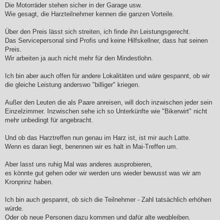
Die Motorräder stehen sicher in der Garage usw.
Wie gesagt, die Harzteilnehmer kennen die ganzen Vorteile.
Über den Preis lässt sich streiten, ich finde ihn Leistungsgerecht.
Das Servicepersonal sind Profis und keine Hilfskellner, dass hat seinen
Preis.
Wir arbeiten ja auch nicht mehr für den Mindestlohn.
Ich bin aber auch offen für andere Lokalitäten und wäre gespannt, ob wir
die gleiche Leistung anderswo "billiger" kriegen.
Außer den Leuten die als Paare anreisen, will doch inzwischen jeder sein
Einzelzimmer. Inzwischen sehe ich so Unterkünfte wie "Bikerwirt" nicht
mehr unbedingt für angebracht.
Und ob das Harztreffen nun genau im Harz ist, ist mir auch Latte.
Wenn es daran liegt, benennen wir es halt in Mai-Treffen um.
Aber lasst uns ruhig Mal was anderes ausprobieren,
es könnte gut gehen oder wir werden uns wieder bewusst was wir am
Kronprinz haben.
Ich bin auch gespannt, ob sich die Teilnehmer - Zahl tatsächlich erhöhen
würde.
Oder ob neue Personen dazu kommen und dafür alte wegbleiben.