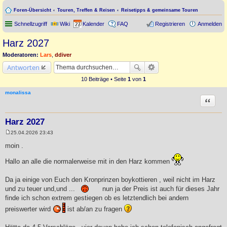
Foren-Übersicht
Touren, Treffen & Reisen
Reisetipps & gemeinsame Touren
Schnellzugriff
Wiki
Kalender
FAQ
Registrieren
Anmelden
Harz 2027
Moderatoren:
Lars
,
ddiver
Antworten
10 Beiträge • Seite
1
von
1
monalissa
Zitat
Harz 2027
25.04.2026 23:43
B
e
moin .
i
t
Hallo an alle die normalerweise mit in den Harz kommen
r
a
g
Da ja einige von Euch den Kronprinzen boykottieren , weil nicht im Harz
und zu teuer und,und ...
nun ja der Preis ist auch für dieses Jahr
finde ich schon extrem gestiegen ob es letztendlich bei andern
preiswerter wird
ist ab/an zu fragen