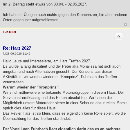
e
Im 2. Beitrag steht etwas von 30.04. - 02.05.2027.
i
t
r
Ich habe im Übrigen auch nichts gegen den Kronprinzen, bin aber anderen
a
Orten gegenüber aufgeschlossen.
g
Fun-biker
Zitat
Re: Harz 2027
28.06.2026 11:42
B
e
Hallo Leute und Interessierte, am Harz Treffen 2027.
i
Es wurde ja lang diskutiert und der Peter aka Monalissa hat sich auch
t
r
umgetan und nach Alternativen gesucht. Der Konsens aus dieser
a
AKtivität ist wir werden wieder im "Kronprinz", Fuhrbach das Treffen
g
veranstalten.
Warum wieder der "Kronprinz":
Wir sind mittlerweile eine bekannte Motorradgruppe in diesem Haus. Der
Service ist erstklassig und das Essen absolut top. Wir haben die
Möglichkeit unsere Motorräder sicher in einer Scheune abzustellen. Somit
sprich dies alles für diese Haus.
Das Revier Harz ist so klein, dass es eigentlich keine Rolle spielt, wo die
Übernachtung für das Treffen stattfindet.
Der Vorteil von Fuhrbach liegt eigentlich darin das es an mehrere