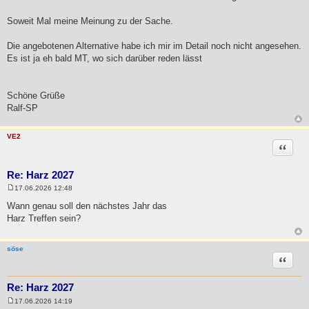
Soweit Mal meine Meinung zu der Sache.
Die angebotenen Alternative habe ich mir im Detail noch nicht angesehen.
Es ist ja eh bald MT, wo sich darüber reden lässt
Schöne Grüße
Ralf-SP
VE2
Zitat
Re: Harz 2027
17.06.2026 12:48
B
e
Wann genau soll den nächstes Jahr das
i
Harz Treffen sein?
t
r
a
g
söse
Zitat
Re: Harz 2027
17.06.2026 14:19
B