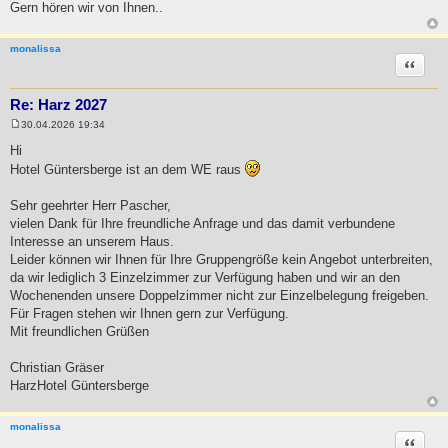
Gern hören wir von Ihnen..
monalissa
Zitat
Re: Harz 2027
30.04.2026 19:34
B
e
Hi
i
Hotel Güntersberge ist an dem WE raus
t
r
a
Sehr geehrter Herr Pascher,
g
vielen Dank für Ihre freundliche Anfrage und das damit verbundene
Interesse an unserem Haus.
Leider können wir Ihnen für Ihre Gruppengröße kein Angebot unterbreiten,
da wir lediglich 3 Einzelzimmer zur Verfügung haben und wir an den
Wochenenden unsere Doppelzimmer nicht zur Einzelbelegung freigeben.
Für Fragen stehen wir Ihnen gern zur Verfügung.
Mit freundlichen Grüßen
Christian Gräser
HarzHotel Güntersberge
monalissa
Zitat