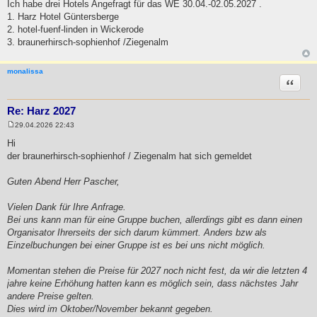
Ich habe drei Hotels Angefragt für das WE 30.04.-02.05.2027 .
1. Harz Hotel Güntersberge
2. hotel-fuenf-linden in Wickerode
3. braunerhirsch-sophienhof /Ziegenalm
monalissa
Zitat
Re: Harz 2027
29.04.2026 22:43
B
e
Hi
i
der braunerhirsch-sophienhof / Ziegenalm hat sich gemeldet
t
r
a
Guten Abend Herr Pascher,
g
Vielen Dank für Ihre Anfrage.
Bei uns kann man für eine Gruppe buchen, allerdings gibt es dann einen
Organisator Ihrerseits der sich darum kümmert. Anders bzw als
Einzelbuchungen bei einer Gruppe ist es bei uns nicht möglich.
Momentan stehen die Preise für 2027 noch nicht fest, da wir die letzten 4
jahre keine Erhöhung hatten kann es möglich sein, dass nächstes Jahr
andere Preise gelten.
Dies wird im Oktober/November bekannt gegeben.