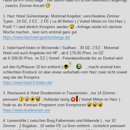
Hätte da 4-5 Vorschläge , vier davon habe ich schon telefonisch angefragt
, zwecks Zimmer Anzahl
1. Harz Hotel Güntersberge, Motorrad Angebot; verschiedene Zimmer
Typen , 24 DZ; 2 EZ ; 2 FE ( ca 40 Betten ) ( Vorteil Mitten im Ost-Harz )
Preiß ? / wird ähnlich Kronprinz werden
- Anfrage würde ich nächste
Woche machen , liest sich erstmal ganz gut
https://www.harzhotel-guentersberge.de/
2. hotel-fuenf-linden in Wickerode / Südharz , 30 DZ; 2 EZ ; Motorrad
Hotel und auch Angebote mit HP , ab € 179,00 /Pers. im DZ
ab € 209,00 /Pers. im EZ ( Vorteil - Feierabendrunde bis es Dunkel wird
auf den Kyffhäuser 10 km entfernt )
, macht erstmal kein
schlechten Eindruck ist aber etwas außerhalb vom Harz zwar nicht soweit
weg wie der Kronprinz
https://www.hotel-5-linden.de/
3. Restaurant & Hotel Druidenstein in Trautenstein , nur 14 Zimmer ;
preiswert
; Holländer lastig
( Vorteil Mitten im Harz ) ,
finde es als Kontrast Programm zum Kronprinzen
https://www.druidenstein.eu/
4. Leinemühle ( zwischen Burg Falkenstein und Abberode ) , nur 10
Zimmer , 2 Bugalow , 10 weiter FE ca 5min entfernt , sicherlich preiswert