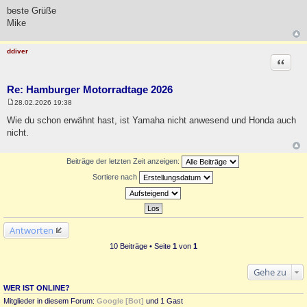
beste Grüße
Mike
ddiver
Zitat
Re: Hamburger Motorradtage 2026
28.02.2026 19:38
B
e
Wie du schon erwähnt hast, ist Yamaha nicht anwesend und Honda auch
i
nicht.
t
r
a
g
Beiträge der letzten Zeit anzeigen:
Sortiere nach
Antworten
10 Beiträge • Seite
1
von
1
Gehe zu
WER IST ONLINE?
Mitglieder in diesem Forum:
Google [Bot]
und 1 Gast