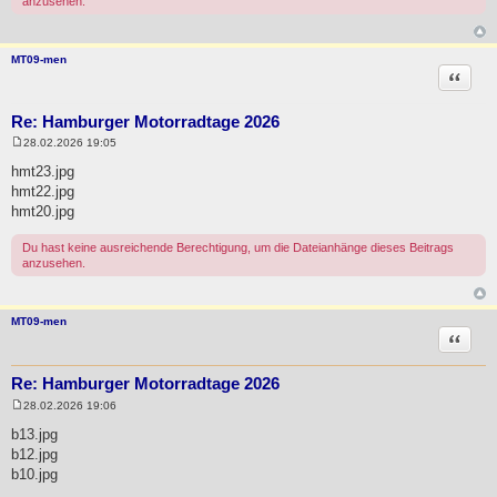
anzusehen.
MT09-men
Zitat
Re: Hamburger Motorradtage 2026
28.02.2026 19:05
B
e
hmt23.jpg
i
hmt22.jpg
t
r
hmt20.jpg
a
g
Du hast keine ausreichende Berechtigung, um die Dateianhänge dieses Beitrags
anzusehen.
MT09-men
Zitat
Re: Hamburger Motorradtage 2026
28.02.2026 19:06
B
e
b13.jpg
i
b12.jpg
t
r
b10.jpg
a
g