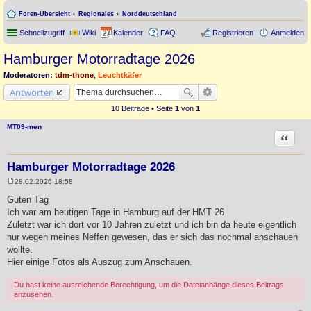
Foren-Übersicht
Regionales
Norddeutschland
Schnellzugriff
Wiki
Kalender
FAQ
Registrieren
Anmelden
Hamburger Motorradtage 2026
Moderatoren:
tdm-thone
,
Leuchtkäfer
Antworten
10 Beiträge • Seite
1
von
1
MT09-men
Zitat
Hamburger Motorradtage 2026
28.02.2026 18:58
B
e
Guten Tag
i
Ich war am heutigen Tage in Hamburg auf der HMT 26
t
r
Zuletzt war ich dort vor 10 Jahren zuletzt und ich bin da heute eigentlich
a
nur wegen meines Neffen gewesen, das er sich das nochmal anschauen
g
wollte.
Hier einige Fotos als Auszug zum Anschauen.
Du hast keine ausreichende Berechtigung, um die Dateianhänge dieses Beitrags
anzusehen.