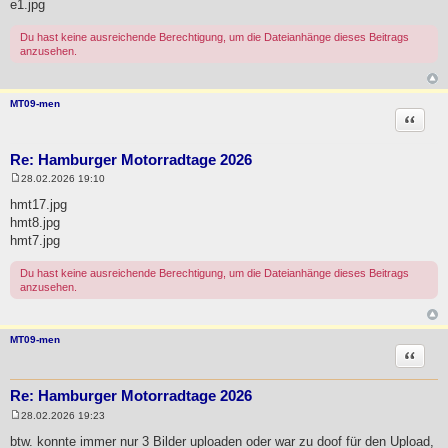
e1.jpg
a
g
Du hast keine ausreichende Berechtigung, um die Dateianhänge dieses Beitrags
anzusehen.
MT09-men
Zitat
Re: Hamburger Motorradtage 2026
28.02.2026 19:10
B
e
hmt17.jpg
i
hmt8.jpg
t
r
hmt7.jpg
a
g
Du hast keine ausreichende Berechtigung, um die Dateianhänge dieses Beitrags
anzusehen.
MT09-men
Zitat
Re: Hamburger Motorradtage 2026
28.02.2026 19:23
B
e
btw. konnte immer nur 3 Bilder uploaden oder war zu doof für den Upload,