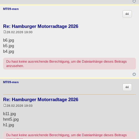
MT09-men
Zitat
Re: Hamburger Motorradtage 2026
28.02.2026 19:00
B
e
b6.jpg
i
b5.jpg
t
r
b4.jpg
a
g
Du hast keine ausreichende Berechtigung, um die Dateianhänge dieses Beitrags
anzusehen.
MT09-men
Zitat
Re: Hamburger Motorradtage 2026
28.02.2026 19:03
B
e
b11.jpg
i
hmt5.jpg
t
r
h1.jpg
a
g
Du hast keine ausreichende Berechtigung, um die Dateianhänge dieses Beitrags