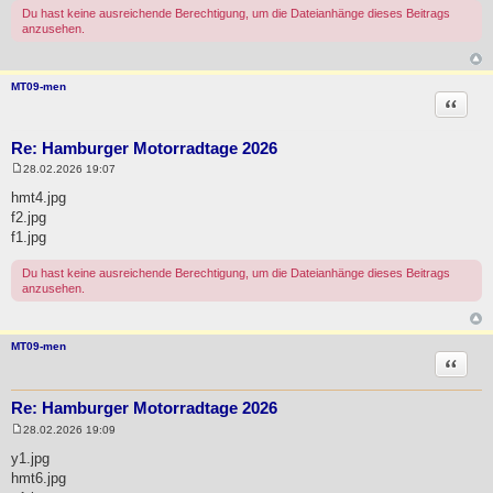
Du hast keine ausreichende Berechtigung, um die Dateianhänge dieses Beitrags
anzusehen.
MT09-men
Zitat
Re: Hamburger Motorradtage 2026
28.02.2026 19:07
B
e
hmt4.jpg
i
f2.jpg
t
r
f1.jpg
a
g
Du hast keine ausreichende Berechtigung, um die Dateianhänge dieses Beitrags
anzusehen.
MT09-men
Zitat
Re: Hamburger Motorradtage 2026
28.02.2026 19:09
B
e
y1.jpg
i
hmt6.jpg
t
r