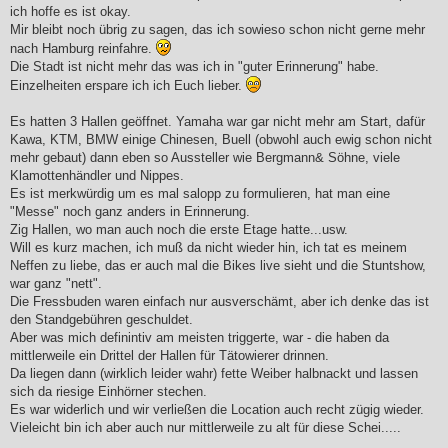
i
ich hoffe es ist okay.
t
r
Mir bleibt noch übrig zu sagen, das ich sowieso schon nicht gerne mehr
a
nach Hamburg reinfahre.
g
Die Stadt ist nicht mehr das was ich in "guter Erinnerung" habe.
Einzelheiten erspare ich ich Euch lieber.
Es hatten 3 Hallen geöffnet. Yamaha war gar nicht mehr am Start, dafür
Kawa, KTM, BMW einige Chinesen, Buell (obwohl auch ewig schon nicht
mehr gebaut) dann eben so Aussteller wie Bergmann& Söhne, viele
Klamottenhändler und Nippes.
Es ist merkwürdig um es mal salopp zu formulieren, hat man eine
"Messe" noch ganz anders in Erinnerung.
Zig Hallen, wo man auch noch die erste Etage hatte...usw.
Will es kurz machen, ich muß da nicht wieder hin, ich tat es meinem
Neffen zu liebe, das er auch mal die Bikes live sieht und die Stuntshow,
war ganz "nett".
Die Fressbuden waren einfach nur ausverschämt, aber ich denke das ist
den Standgebühren geschuldet.
Aber was mich definintiv am meisten triggerte, war - die haben da
mittlerweile ein Drittel der Hallen für Tätowierer drinnen.
Da liegen dann (wirklich leider wahr) fette Weiber halbnackt und lassen
sich da riesige Einhörner stechen.
Es war widerlich und wir verließen die Location auch recht zügig wieder.
Vieleicht bin ich aber auch nur mittlerweile zu alt für diese Schei.....