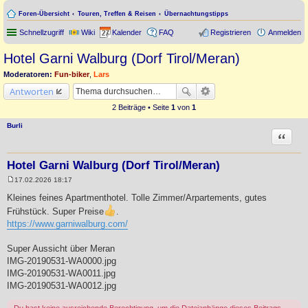
Foren-Übersicht
Touren, Treffen & Reisen
Übernachtungstipps
Schnellzugriff
Wiki
Kalender
FAQ
Registrieren
Anmelden
Hotel Garni Walburg (Dorf Tirol/Meran)
Moderatoren:
Fun-biker
,
Lars
Antworten
2 Beiträge • Seite
1
von
1
Burli
Zitat
Hotel Garni Walburg (Dorf Tirol/Meran)
17.02.2026 18:17
B
e
Kleines feines Apartmenthotel. Tolle Zimmer/Arpartements, gutes
i
Frühstück. Super Preise
.
t
r
https://www.garniwalburg.com/
a
g
Super Aussicht über Meran
IMG-20190531-WA0000.jpg
IMG-20190531-WA0011.jpg
IMG-20190531-WA0012.jpg
Du hast keine ausreichende Berechtigung, um die Dateianhänge dieses Beitrags