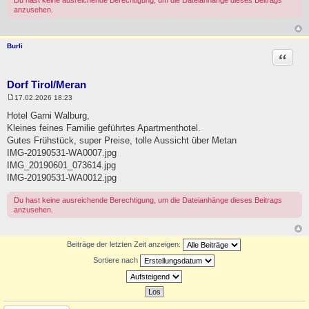
anzusehen.
Burli
Zitat
Dorf Tirol/Meran
17.02.2026 18:23
B
e
Hotel Garni Walburg,
i
Kleines feines Familie geführtes Apartmenthotel.
t
r
Gutes Frühstück, super Preise, tolle Aussicht über Metan
a
IMG-20190531-WA0007.jpg
g
IMG_20190601_073614.jpg
IMG-20190531-WA0012.jpg
Du hast keine ausreichende Berechtigung, um die Dateianhänge dieses Beitrags
anzusehen.
Beiträge der letzten Zeit anzeigen:
Sortiere nach