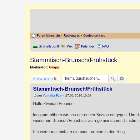
Foren-Übersicht
Regionales
Ostdeutschland
Schnellzugriff
Wiki
Kalender
FAQ
Stammtisch-Brunsch/Frühstück
Moderator:
Grappi
Antworten
Stammtisch-Brunsch/Frühstück
von
Yamaha-Fan
»
27.01.2026 10:08
B
e
Hallo Zweirad-Freunde,
i
t
r
langsam nähern wir uns der neuen Saison entgegen. Um die
a
wieder ein Brunsch/Frühstück zum gemeinsamen Einstimm
g
Ich werfe mal einfach ein paar Termine in den Ring: