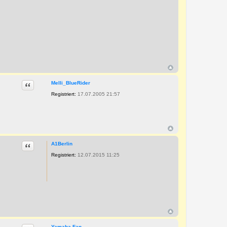
Zitat
Melli_BlueRider
Registriert:
17.07.2005 21:57
Zitat
A1Berlin
Registriert:
12.07.2015 11:25
Yamaha-Fan