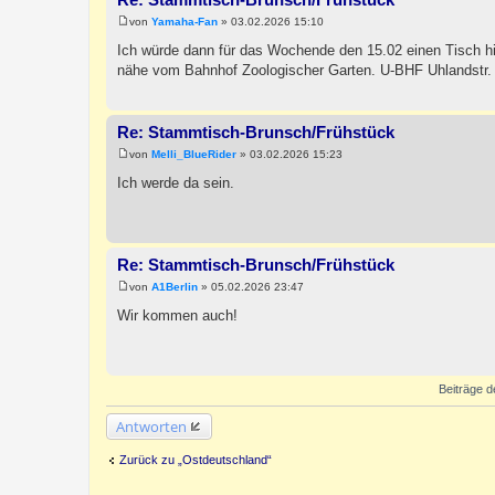
von
Yamaha-Fan
»
03.02.2026 15:10
B
e
Ich würde dann für das Wochende den 15.02 einen Tisch h
i
nähe vom Bahnhof Zoologischer Garten. U-BHF Uhlandstr.
t
r
a
g
Re: Stammtisch-Brunsch/Frühstück
von
Melli_BlueRider
»
03.02.2026 15:23
B
e
Ich werde da sein.
i
t
r
a
g
Re: Stammtisch-Brunsch/Frühstück
von
A1Berlin
»
05.02.2026 23:47
B
e
Wir kommen auch!
i
t
r
a
g
Beiträge d
Antworten
Zurück zu „Ostdeutschland“