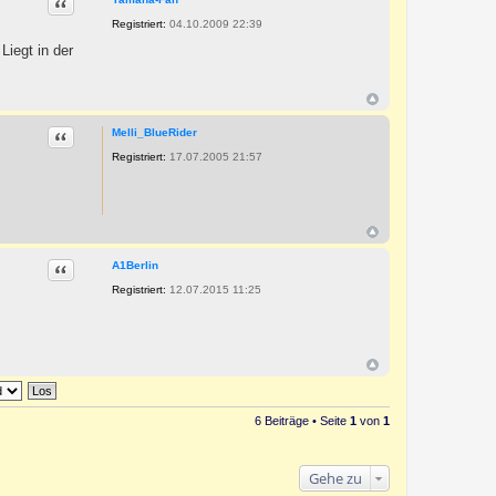
Zitat
Registriert:
04.10.2009 22:39
Liegt in der
Zitat
Melli_BlueRider
Registriert:
17.07.2005 21:57
Zitat
A1Berlin
Registriert:
12.07.2015 11:25
6 Beiträge • Seite
1
von
1
Gehe zu