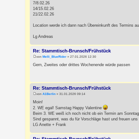
7/8.02.26
14/15.02.26
21/22.02.26
Location werde ich dann nach Übereinkunft des Termins a
Lg Andreas
Re: Stammtisch-Brunsch/Frühstück
von
Melli_BlueRider
»
27.01.2026 12:30
B
e
Gern, Zweites oder drittes Wochenende würde passen
i
t
r
a
g
Re: Stammtisch-Brunsch/Frühstück
von
A1Berlin
»
31.01.2026 09:14
B
e
Moin!
i
2. WE egal! Samstag Happy Valentine
t
r
Beim 3. WE weiß ich noch nicht ob ein Termin am Sonntag 
a
Sind gespannt, was du für Vorschläge hast und freuen uns a
g
LG Anette + Frank
Re: Stammtisch-Brunsch/Frühstück