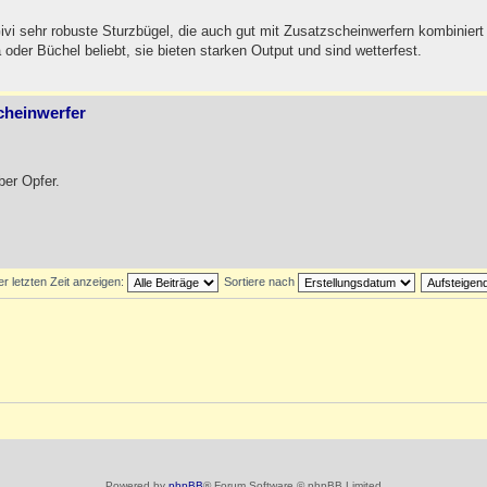
i sehr robuste Sturzbügel, die auch gut mit Zusatzscheinwerfern kombiniert
oder Büchel beliebt, sie bieten starken Output und sind wetterfest.
cheinwerfer
ber Opfer.
er letzten Zeit anzeigen:
Sortiere nach
Powered by
phpBB
® Forum Software © phpBB Limited