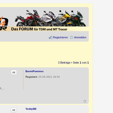
Registrieren
Anmelden
3 Beiträge • Seite
1
von
1
Zitat
BurmiPommes
Registriert:
25.06.2021 19:54
en…
Zitat
TeddyBB