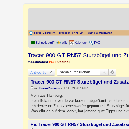
Foren-Übersicht
Tracer MT07/MT09
Tuning & Umbauten
Schnellzugriff
Wiki
Kalender
FAQ
Tracer 900 GT RN57 Sturzbügel und Zu
Moderatoren:
Paul
,
Überholi
Antworten
Tracer 900 GT RN57 Sturzbügel und Zusat
von
BurmiPommes
»
17.09.2023 14:07
B
e
Moin aus Hamburg,
i
mein Bekannter wurde vor kurzem abgeräumt, ist klassis
t
r
Ich denke an Zusatzscheinwerfer gepaart mit Sturzbügel f
a
Was gibt es auf dem Markt, hat jemand gute Tipps und evt
g
Re: Tracer 900 GT RN57 Sturzbügel und Zusatzs