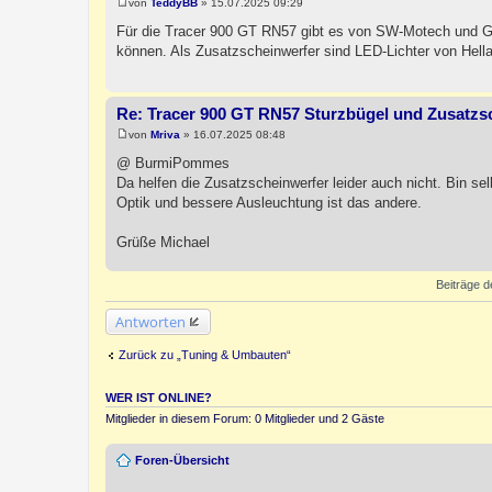
von
TeddyBB
»
15.07.2025 09:29
B
e
Für die Tracer 900 GT RN57 gibt es von SW-Motech und Giv
i
können. Als Zusatzscheinwerfer sind LED-Lichter von Hella 
t
r
a
g
Re: Tracer 900 GT RN57 Sturzbügel und Zusatzs
von
Mriva
»
16.07.2025 08:48
B
e
@ BurmiPommes
i
Da helfen die Zusatzscheinwerfer leider auch nicht. Bin sel
t
r
Optik und bessere Ausleuchtung ist das andere.
a
g
Grüße Michael
Beiträge d
Antworten
Zurück zu „Tuning & Umbauten“
WER IST ONLINE?
Mitglieder in diesem Forum: 0 Mitglieder und 2 Gäste
Foren-Übersicht