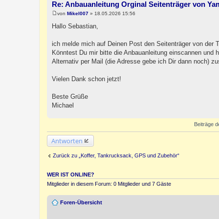
Re: Anbauanleitung Orginal Seitenträger von Y
von
Mikel007
»
18.05.2026 15:56
B
e
Hallo Sebastian,
i
t
r
ich melde mich auf Deinen Post den Seitenträger von der 
a
Könntest Du mir bitte die Anbauanleitung einscannen und 
g
Alternativ per Mail (die Adresse gebe ich Dir dann noch) z
Vielen Dank schon jetzt!
Beste Grüße
Michael
Beiträge d
Antworten
Zurück zu „Koffer, Tankrucksack, GPS und Zubehör“
WER IST ONLINE?
Mitglieder in diesem Forum: 0 Mitglieder und 7 Gäste
Foren-Übersicht