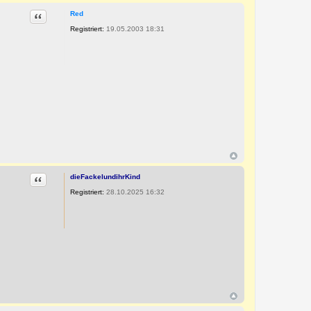
Zitat
Red
Registriert:
19.05.2003 18:31
Zitat
dieFackelundihrKind
Registriert:
28.10.2025 16:32