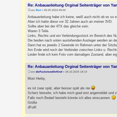
Re: Anbauanleitung Orginal Seitenträger von Y
von
Red
»
09.05.2024 09:00
B
e
Anbauanleitung habe ich keine, weiß auch nicht ob es so e
i
Aber ich hatte diese vor 32 Jahren auch an meiner 3VD.
t
r
Sollte aber bei der 4TX das gleiche sein.
a
Waren 3 Teile.
g
Links, Rechts und ein Verbindungsstück im Bereich des N
Die beiden nach unten austehenden Ausleger werden an de
Dann hat es jeweils 2 Gewinde im Rahmen unter der Sitzb
Am Ende wird noch der Verbinder zwischen Links u. Rechts
Leider finde ich kein Foto vom damaligen Zustand, aber eig
Re: Anbauanleitung Orginal Seitenträger von Y
von
dieFackelundihrKind
»
28.10.2025 18:15
B
e
Moin Herby,
i
t
r
es ist zwar spät, aber besser spät als nie
a
Scherz beiseite, ich habe mich grad erst angemeldet und zw
g
Falls noch Bedarf besteht könnte ich alles einscannen.
Grüße
dFuiK