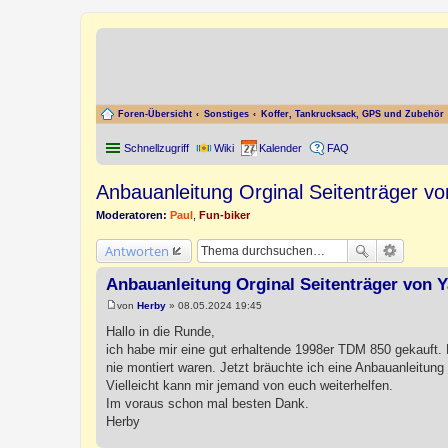
Foren-Übersicht
Sonstiges
Koffer, Tankrucksack, GPS und Zubehör
Schnellzugriff
Wiki
Kalender
FAQ
Anbauanleitung Orginal Seitenträger 
Moderatoren:
Paul
,
Fun-biker
Antworten
Anbauanleitung Orginal Seitenträger von 
von
Herby
»
08.05.2024 19:45
B
e
Hallo in die Runde,
i
ich habe mir eine gut erhaltende 1998er TDM 850 gekauft. M
t
r
nie montiert waren. Jetzt bräuchte ich eine Anbauanleitung 
a
Vielleicht kann mir jemand von euch weiterhelfen.
g
Im voraus schon mal besten Dank.
Herby