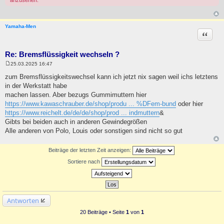
Yamaha-Men
Zitat
Re: Bremsflüssigkeit wechseln ?
25.03.2025 16:47
B
e
zum Bremsflüssigkeitswechsel kann ich jetzt nix sagen weil ichs letztens
i
in der Werkstatt habe
t
r
machen lassen. Aber bezugs Gummimuttern hier
a
https://www.kawaschrauber.de/shop/produ ... %DFem-bund
oder hier
g
https://www.reichelt.de/de/de/shop/prod ... indmuttern
&
Gibts bei beiden auch in anderen Gewindegrößen
Alle anderen von Polo, Louis oder sonstigen sind nicht so gut
Beiträge der letzten Zeit anzeigen:
Sortiere nach
Antworten
20 Beiträge • Seite
1
von
1