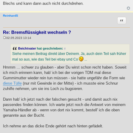
Blechs und kann dann auch nicht durchdrehen.
ReinhardS
Zitat
Re: Bremsflüssigkeit wechseln ?
02.05.2023 13:14
B
e
i
Beichtvater
hat geschrieben:
↑
t
Siehe meinen Beitrag direkt über Deinem. Ja, auch dein Teil sah früher
r
a
mal so aus, wie das Teil bei ebay und Co
...
g
Hmmm ... schwer zu glauben - aber Du wirst schon recht haben. Soweit
ich mich erinnern kann, hab' ich bei der vorigen TDM mal diese
Gummimutter wieder rein tun müssen - sie hatte ungefähr die Form wie
diese Tülle
(nur mit Gewinde in der Mitte) - ich musste eine Schnur
zuhilfe nehmen, um sie ins Loch zu bugsieren.
Dann hab' ich jetzt nach der falschen gesucht - und damit auch nix
passendes finden können. Ich warte jetzt noch die Antwort von meinem
Yamaha-Händler ab - wenn von dort nix kommt, bestell' ich die oben
genannte aus der Bucht.
Ich nehme an das dicke Ende gehört nach hinten gefädelt.