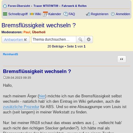
Foren-Übersicht
Tracer MT07/MT09
Fahrwerk & Reifen
Schnellzugriff
Wiki
Kalender
FAQ
Registrieren
Anmelden
Bremsflüssigkeit wechseln ?
Moderatoren:
Paul
,
Überholi
Antworten
20 Beiträge • Seite
1
von
1
ReinhardS
Zitat
Bremsflüssigkeit wechseln ?
29.04.2023 09:35
B
e
Hallo,
i
t
r
nach meinem Ärger (
hier
) möchte ich nun die Bremsflüssigkeit selbst
a
wechseln - natürlich hab' ich den Eintrag im Wiki gefunden, auch die
g
zusätzliche Prozedur
für ABS. Und so eine Absaugpumpe vom Louis ist
auch (seit langem) in meiner Werkstatt zu finden.
Nur: bei meiner RN18 schaut das etwas anders aus (... vielleicht hab'
auch nicht den richtigen Stecker gefunden?). Ich hätte mal als