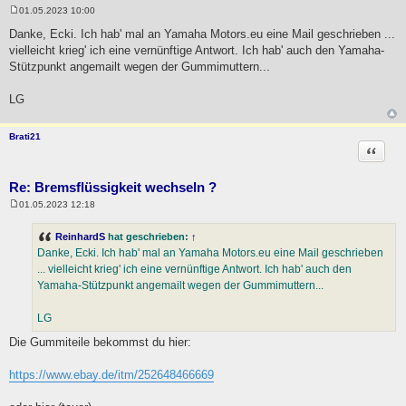
01.05.2023 10:00
B
e
Danke, Ecki. Ich hab' mal an Yamaha Motors.eu eine Mail geschrieben ...
i
vielleicht krieg' ich eine vernünftige Antwort. Ich hab' auch den Yamaha-
t
r
Stützpunkt angemailt wegen der Gummimuttern...
a
g
LG
Brati21
Zitat
Re: Bremsflüssigkeit wechseln ?
01.05.2023 12:18
B
e
i
ReinhardS
hat geschrieben:
↑
t
Danke, Ecki. Ich hab' mal an Yamaha Motors.eu eine Mail geschrieben
r
a
... vielleicht krieg' ich eine vernünftige Antwort. Ich hab' auch den
g
Yamaha-Stützpunkt angemailt wegen der Gummimuttern...
LG
Die Gummiteile bekommst du hier:
https://www.ebay.de/itm/252648466669