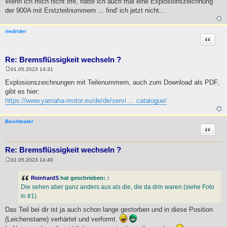
Wenn ich mich nicht irre, hatte ich auch mal eine Explosionszeichnung
der 900A mit Erstzteilnummern ... find' ich jetzt nicht...
riedrider
Zitat
Re: Bremsflüssigkeit wechseln ?
01.05.2023 14:31
B
e
Explosionszeichnungen mit Teilenummern, auch zum Download als PDF,
i
gibt es hier:
t
r
https://www.yamaha-motor.eu/de/de/servi ... catalogue/
a
g
Beichtvater
Zitat
Re: Bremsflüssigkeit wechseln ?
01.05.2023 14:40
B
e
i
ReinhardS
hat geschrieben:
↑
t
Die sehen aber ganz anders aus als die, die da drin waren (siehe Foto
r
a
in #1).
g
Das Teil bei dir ist ja auch schon lange gestorben und in diese Position
(Leichenstarre) verhärtet und verformt.