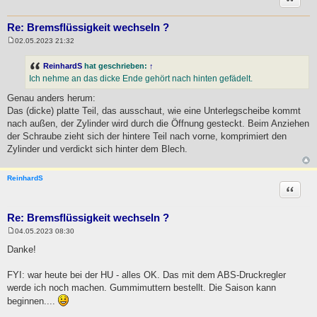
Re: Bremsflüssigkeit wechseln ?
02.05.2023 21:32
B
e
i
ReinhardS
hat geschrieben:
↑
t
Ich nehme an das dicke Ende gehört nach hinten gefädelt.
r
a
Genau anders herum:
g
Das (dicke) platte Teil, das ausschaut, wie eine Unterlegscheibe kommt
nach außen, der Zylinder wird durch die Öffnung gesteckt. Beim Anziehen
der Schraube zieht sich der hintere Teil nach vorne, komprimiert den
Zylinder und verdickt sich hinter dem Blech.
ReinhardS
Zitat
Re: Bremsflüssigkeit wechseln ?
04.05.2023 08:30
B
e
Danke!
i
t
r
FYI: war heute bei der HU - alles OK. Das mit dem ABS-Druckregler
a
werde ich noch machen. Gummimuttern bestellt. Die Saison kann
g
beginnen....