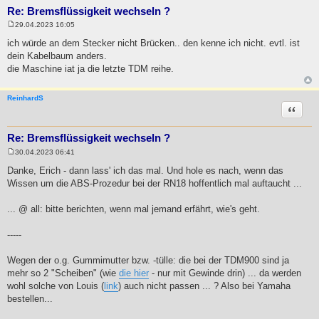
Re: Bremsflüssigkeit wechseln ?
29.04.2023 16:05
B
e
ich würde an dem Stecker nicht Brücken.. den kenne ich nicht. evtl. ist
i
dein Kabelbaum anders.
t
r
die Maschine iat ja die letzte TDM reihe.
a
g
ReinhardS
Zitat
Re: Bremsflüssigkeit wechseln ?
30.04.2023 06:41
B
e
Danke, Erich - dann lass' ich das mal. Und hole es nach, wenn das
i
Wissen um die ABS-Prozedur bei der RN18 hoffentlich mal auftaucht ...
t
r
a
... @ all: bitte berichten, wenn mal jemand erfährt, wie's geht.
g
-----
Wegen der o.g. Gummimutter bzw. -tülle: die bei der TDM900 sind ja
mehr so 2 "Scheiben" (wie
die hier
- nur mit Gewinde drin) ... da werden
wohl solche von Louis (
link
) auch nicht passen ... ? Also bei Yamaha
bestellen...