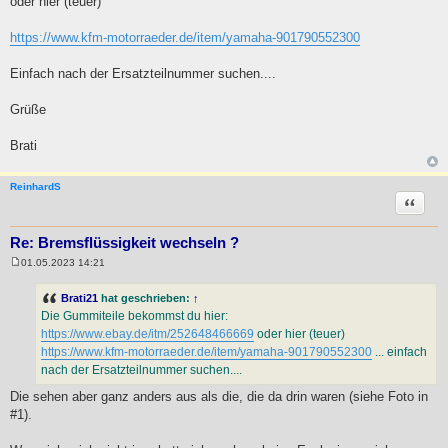
oder hier (teuer)
https://www.kfm-motorraeder.de/item/yamaha-901790552300
Einfach nach der Ersatzteilnummer suchen....
Grüße
Brati
ReinhardS
Zitat
Re: Bremsflüssigkeit wechseln ?
01.05.2023 14:21
B
e
i
Brati21
hat geschrieben:
↑
t
Die Gummiteile bekommst du hier:
r
a
https://www.ebay.de/itm/252648466669
oder hier (teuer)
g
https://www.kfm-motorraeder.de/item/yamaha-901790552300
... einfach
nach der Ersatzteilnummer suchen....
Die sehen aber ganz anders aus als die, die da drin waren (siehe Foto in
#1).