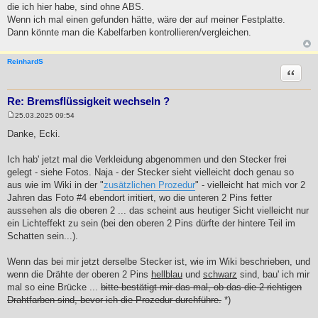
r
die ich hier habe, sind ohne ABS.
a
Wenn ich mal einen gefunden hätte, wäre der auf meiner Festplatte.
g
Dann könnte man die Kabelfarben kontrollieren/vergleichen.
ReinhardS
Zitat
Re: Bremsflüssigkeit wechseln ?
25.03.2025 09:54
B
e
Danke, Ecki.
i
t
r
Ich hab' jetzt mal die Verkleidung abgenommen und den Stecker frei
a
gelegt - siehe Fotos. Naja - der Stecker sieht vielleicht doch genau so
g
aus wie im Wiki in der "
zusätzlichen Prozedur
" - vielleicht hat mich vor 2
Jahren das Foto #4 ebendort irritiert, wo die unteren 2 Pins fetter
aussehen als die oberen 2 ... das scheint aus heutiger Sicht vielleicht nur
ein Lichteffekt zu sein (bei den oberen 2 Pins dürfte der hintere Teil im
Schatten sein...).
Wenn das bei mir jetzt derselbe Stecker ist, wie im Wiki beschrieben, und
wenn die Drähte der oberen 2 Pins
hellblau
und
schwarz
sind, bau' ich mir
mal so eine Brücke ...
bitte bestätigt mir das mal, ob das die 2 richtigen
Drahtfarben sind, bevor ich die Prozedur durchführe.
*)