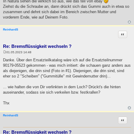
In Natura sehen die wirklich so aus, wie das teil von ebay
Ziehst du die Schraube an, dann drückt sich das Gummi auch in etwa so
zusammen und dehnt sich dabei im Bereich zwischen Mutter und
vorderem Ende, wie auf Deinem Foto.
ReinhardS
Zitat
Re: Bremsflüssigkeit wechseln ?
01.05.2023 14:48
B
e
Danke. Über den Ersatzteilkatalog wäre ich auf die Ersatzteilnummer
i
90179-05523 gekommen - was mich irritiert: die schauen ganz anders aus
t
r
als diejenigen, die drin sind (Foto in #1). Diejenigen, die drin sind, sind
a
eher so 2 "Scheiben" ("Gummitülle" mit Gewindemutter drin)...
g
... wie halten die von Dir verlinkten in dem Loch? Drückt's die hinten
auseinander, sodass sie sich verkeilen bzw. festkrallen?
Thx
ReinhardS
Zitat
Re: Bremsflüssigkeit wechseln ?