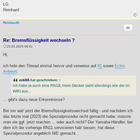
LG
Reinhard
ReinhardS
Zitat
Re: Bremsflüssigkeit wechseln ?
25.03.2025 08:01
B
e
Hi,
i
t
r
ich hole den Thread einmal hervor und verweise auf
#1
sowie
Eckis
a
Antwort
:
g
ecki55
hat geschrieben:
↑
ich habe ja auch eine RN18, mein Stecker sieht allerdings wie der im
WIKI aus...
... gibt's dazu neue Erkenntnisse?
Bei mir wär' jetzt der Bremsflüssigkeitswechsel fällig - und nachdem ich
das letzte mal (2023) die Spezialprozedur nicht gemacht habe, müsste
man sie ggf. jetzt machen ... oder auch nicht? Der Yamaha-Händler, bei
dem ich die vorherige RN11 servicieren hab' lassen, hat diese
Spezialprozedur angeblich NIE gemacht...