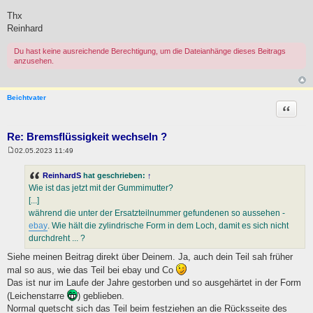
Thx
Reinhard
Du hast keine ausreichende Berechtigung, um die Dateianhänge dieses Beitrags
anzusehen.
Beichtvater
Zitat
Re: Bremsflüssigkeit wechseln ?
02.05.2023 11:49
B
e
i
ReinhardS
hat geschrieben:
↑
t
Wie ist das jetzt mit der Gummimutter?
r
a
[...]
g
während die unter der Ersatzteilnummer gefundenen so aussehen -
ebay
. Wie hält die zylindrische Form in dem Loch, damit es sich nicht
durchdreht ... ?
Siehe meinen Beitrag direkt über Deinem. Ja, auch dein Teil sah früher
mal so aus, wie das Teil bei ebay und Co
Das ist nur im Laufe der Jahre gestorben und so ausgehärtet in der Form
(Leichenstarre
) geblieben.
Normal quetscht sich das Teil beim festziehen an die Rücksseite des