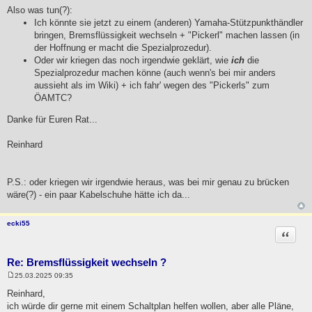
Also was tun(?):
Ich könnte sie jetzt zu einem (anderen) Yamaha-Stützpunkthändler
bringen, Bremsflüssigkeit wechseln + "Pickerl" machen lassen (in
der Hoffnung er macht die Spezialprozedur).
Oder wir kriegen das noch irgendwie geklärt, wie
ich
die
Spezialprozedur machen könne (auch wenn's bei mir anders
aussieht als im Wiki) + ich fahr' wegen des "Pickerls" zum
ÖAMTC?
Danke für Euren Rat...
Reinhard
P.S.: oder kriegen wir irgendwie heraus, was bei mir genau zu brücken
wäre(?) - ein paar Kabelschuhe hätte ich da...
ecki55
Zitat
Re: Bremsflüssigkeit wechseln ?
25.03.2025 09:35
B
e
Reinhard,
i
ich würde dir gerne mit einem Schaltplan helfen wollen, aber alle Pläne,
t