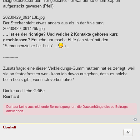
Diagnosestecker den hier gesichtet - er war auf so einem Zapfen
aufgesteckt gewesen (Pfeil):
20230429_091413k.jpg
Der Stecker sieht etwas anders aus als in der Anleitung:
20230429_091426k.jpg
.... ist es der richtige? Und welche 2 Kontakte gehören kurz
geschlossen?
Ersuche um rasche Hilfe (ich steh' mit den
"Schraubenzieher bei Fuss"...
) ...
------------
Zusatzfrage: eine dieser Verkleidungs-Gummimuttern hat es zerlegt, weil
sie so festgefressen war - kann ich davon ausgehen, dass es solche
beim Louis gibt, wenn ich vorbei fahre?
Danke und liebe Grüße
Reinhard
Du hast keine ausreichende Berechtigung, um die Dateianhänge dieses Beitrags
anzusehen.
Überholi
Zitat