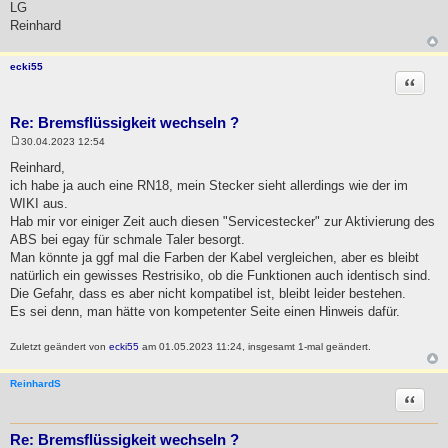
LG
Reinhard
ecki55
Zitat
Re: Bremsflüssigkeit wechseln ?
30.04.2023 12:54
B
e
Reinhard,
i
ich habe ja auch eine RN18, mein Stecker sieht allerdings wie der im
t
r
WIKI aus.
a
Hab mir vor einiger Zeit auch diesen "Servicestecker" zur Aktivierung des
g
ABS bei egay für schmale Taler besorgt.
Man könnte ja ggf mal die Farben der Kabel vergleichen, aber es bleibt
natürlich ein gewisses Restrisiko, ob die Funktionen auch identisch sind.
Die Gefahr, dass es aber nicht kompatibel ist, bleibt leider bestehen.
Es sei denn, man hätte von kompetenter Seite einen Hinweis dafür.
Zuletzt geändert von
ecki55
am 01.05.2023 11:24, insgesamt 1-mal geändert.
ReinhardS
Zitat
Re: Bremsflüssigkeit wechseln ?