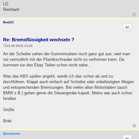
LG
Reinhard
Brati21
Zitat
Re: Bremsflüssigkeit wechseln ?
02.05.2023 13:26
B
e
An der Scheibe sehen die Gummimuttern noch ganz gut aus, weil man
i
sie vermutlich mit der Plastikschraube nicht so verformen kann. Da
t
r
kommen sie den Ebay Teilen schon recht nahe...
a
g
Was das ABS spülen angeht, würde ich das schon ab und zu
durchführen. Klappt auch einfach auf Schotter oder unbefestigten Wegen
und entsprechenden Bremsungen. Bei vielen alten Motorrädern (auch
BMW z.B.) gehen gerne die Steuergeräte kaputt. Meins war auch schon
hinüber.
Grüße
Brati
Beichtvater
Zitat