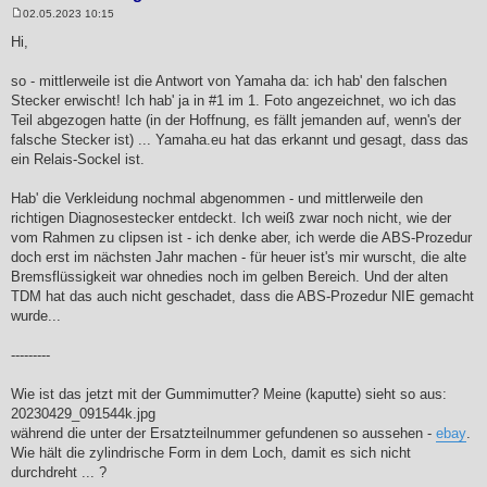
02.05.2023 10:15
B
e
Hi,
i
t
r
so - mittlerweile ist die Antwort von Yamaha da: ich hab' den falschen
a
Stecker erwischt! Ich hab' ja in #1 im 1. Foto angezeichnet, wo ich das
g
Teil abgezogen hatte (in der Hoffnung, es fällt jemanden auf, wenn's der
falsche Stecker ist) ... Yamaha.eu hat das erkannt und gesagt, dass das
ein Relais-Sockel ist.
Hab' die Verkleidung nochmal abgenommen - und mittlerweile den
richtigen Diagnosestecker entdeckt. Ich weiß zwar noch nicht, wie der
vom Rahmen zu clipsen ist - ich denke aber, ich werde die ABS-Prozedur
doch erst im nächsten Jahr machen - für heuer ist's mir wurscht, die alte
Bremsflüssigkeit war ohnedies noch im gelben Bereich. Und der alten
TDM hat das auch nicht geschadet, dass die ABS-Prozedur NIE gemacht
wurde...
---------
Wie ist das jetzt mit der Gummimutter? Meine (kaputte) sieht so aus:
20230429_091544k.jpg
während die unter der Ersatzteilnummer gefundenen so aussehen -
ebay
.
Wie hält die zylindrische Form in dem Loch, damit es sich nicht
durchdreht ... ?