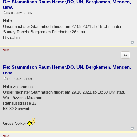
Re: Stammtisch Raum Hemer,DO, UN, Bergkamen, Menden,
usw.
06.08.2021 20:35
B
e
Hallo.
i
Unser nächster Stammtisch,findet am 27.08.2021,ab 19 Uhr, in der
t
r
Sunray Ranch/ Bergkamen Friedhofstr.26 statt.
a
Bis dahin...
g
VE2
Zitat
Re: Stammtisch Raum Hemer,DO, UN, Bergkamen, Menden,
usw.
17.10.2021 21:09
B
e
Hallo zusammen.
i
Unser nächster Stammtisch findet am 29.10.2021,ab 18:30 Uhr statt.
t
r
Wo: Pizzeria Miramare
a
Rathausstrasse 12
g
58239 Schwerte
Gruss Volker
VE2