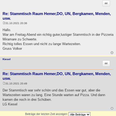
Zitat
Re: Stammtisch Raum Hemer,DO, UN, Bergkamen, Menden,
usw.
31.10.2021 20:36
B
e
Hallo.
i
War am Freitag Abend ein richtig guter,lustiger Stammtisch in der Pizzeria
t
r
Miramare zu Schwerte.
a
Richtig tolles Essen und nicht zu lange Wartezeiten.
g
Gruss Volker
Kiesel
Zitat
Re: Stammtisch Raum Hemer,DO, UN, Bergkamen, Menden,
usw.
31.10.2021 20:49
B
e
Der Stammtisch war sehr schön und das Essen war gut, aber die
i
Wartezeiten waren zu lang. Eine Stunde warten auf Pizza. Und dann
t
r
kamen die noch in drei Schüben.
a
LG Kiesel
g
Beiträge der letzten Zeit anzeigen: