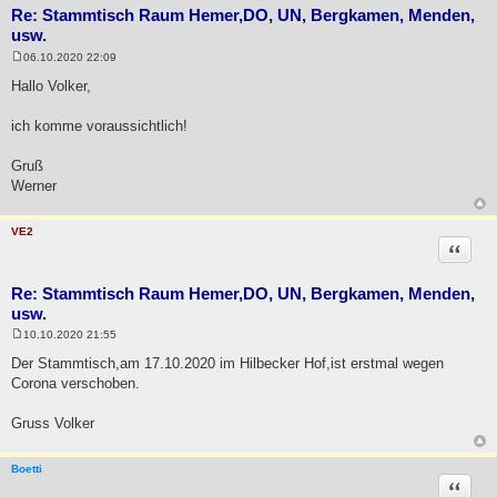
Re: Stammtisch Raum Hemer,DO, UN, Bergkamen, Menden,
usw.
06.10.2020 22:09
B
e
Hallo Volker,
i
t
r
ich komme voraussichtlich!
a
g
Gruß
Werner
VE2
Zitat
Re: Stammtisch Raum Hemer,DO, UN, Bergkamen, Menden,
usw.
10.10.2020 21:55
B
e
Der Stammtisch,am 17.10.2020 im Hilbecker Hof,ist erstmal wegen
i
Corona verschoben.
t
r
a
Gruss Volker
g
Boetti
Zitat