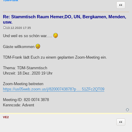
TDM-Frank
Zitat
Re: Stammtisch Raum Hemer,DO, UN, Bergkamen, Menden,
usw.
13.12.2020 17:35
B
e
Und weil es so schön war.....
i
t
r
Gäste willkommen
a
g
TDM-Frank lädt Euch zu einem geplanten Zoom-Meeting ein.
Thema: TDM-Stammtisch
Uhrzeit: 18.Dez..2020 19 Uhr
Zoom-Meeting beitreten
https://us05web.zoom.us/j/82000743878?p ... 51ZFc2QT09
Meeting-ID: 820 0074 3878
Kenncode: Advent
VE2
Zitat