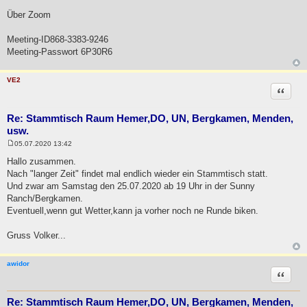
a
Über Zoom
g
Meeting-ID868-3383-9246
Meeting-Passwort 6P30R6
VE2
Zitat
Re: Stammtisch Raum Hemer,DO, UN, Bergkamen, Menden,
usw.
05.07.2020 13:42
B
e
Hallo zusammen.
i
Nach "langer Zeit" findet mal endlich wieder ein Stammtisch statt.
t
r
Und zwar am Samstag den 25.07.2020 ab 19 Uhr in der Sunny
a
Ranch/Bergkamen.
g
Eventuell,wenn gut Wetter,kann ja vorher noch ne Runde biken.
Gruss Volker...
awidor
Zitat
Re: Stammtisch Raum Hemer,DO, UN, Bergkamen, Menden,