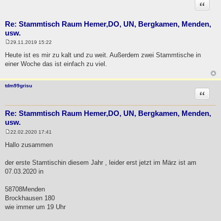
Zitat
Re: Stammtisch Raum Hemer,DO, UN, Bergkamen, Menden,
usw.
29.11.2019 15:22
B
e
Heute ist es mir zu kalt und zu weit. Außerdem zwei Stammtische in
i
einer Woche das ist einfach zu viel.
t
r
a
g
tdm99grisu
Zitat
Re: Stammtisch Raum Hemer,DO, UN, Bergkamen, Menden,
usw.
22.02.2020 17:41
B
e
Hallo zusammen
i
t
r
der erste Stamtischin diesem Jahr , leider erst jetzt im März ist am
a
07.03.2020 in
g
58708Menden
Brockhausen 180
wie immer um 19 Uhr