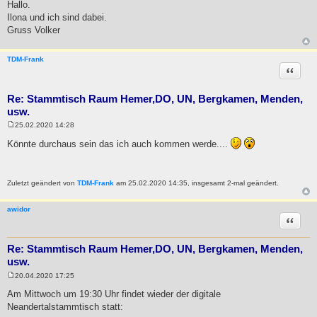
e
Hallo.
i
Ilona und ich sind dabei.
t
r
Gruss Volker
a
g
TDM-Frank
Zitat
Re: Stammtisch Raum Hemer,DO, UN, Bergkamen, Menden,
usw.
25.02.2020 14:28
B
e
Könnte durchaus sein das ich auch kommen werde....
i
t
r
a
g
Zuletzt geändert von
TDM-Frank
am 25.02.2020 14:35, insgesamt 2-mal geändert.
awidor
Zitat
Re: Stammtisch Raum Hemer,DO, UN, Bergkamen, Menden,
usw.
20.04.2020 17:25
B
e
Am Mittwoch um 19:30 Uhr findet wieder der digitale
i
Neandertalstammtisch statt:
t
r