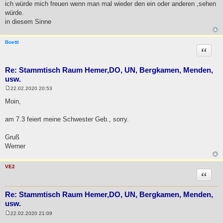
ich würde mich freuen wenn man mal wieder den ein oder anderen ,sehen
würde.
in diesem Sinne
Boetti
Zitat
Re: Stammtisch Raum Hemer,DO, UN, Bergkamen, Menden,
usw.
22.02.2020 20:53
B
e
Moin,
i
t
r
am 7.3 feiert meine Schwester Geb., sorry.
a
g
Gruß
Werner
VE2
Zitat
Re: Stammtisch Raum Hemer,DO, UN, Bergkamen, Menden,
usw.
22.02.2020 21:09
B