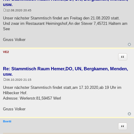
usw.
12.08.2020 20:45
B
e
Unser nächster Stammtisch findet am Freitag den 21.08.2020 statt.
i
Und zwar im Restaurant Heimingshof,An der Stever 7,45721 Haltern am
t
r
See
a
g
Gruss Volker
VE2
Zitat
Re: Stammtisch Raum Hemer,DO, UN, Bergkamen, Menden,
usw.
06.10.2020 21:15
B
e
Unser nächster Stammtisch findet statt,am 17.10.2020,ab 19 Uhr im
i
Hilbecker Hof.
t
r
Adresse: Werlerstr.81,59457 Werl
a
g
Gruss Volker
Boetti
Zitat