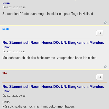
usw.
06.07.2020 07:30
B
e
So sehr ich Pferde auch mag, bin leider ein paar Tage in Holland
i
t
r
a
g
Boetti
Zitat
Re: Stammtisch Raum Hemer,DO, UN, Bergkamen, Menden,
usw.
13.07.2020 23:31
B
e
Mal schauen ob ich das hinbekomme, versprechen kann ich nichts...
i
t
r
a
g
VE2
Zitat
Re: Stammtisch Raum Hemer,DO, UN, Bergkamen, Menden,
usw.
24.07.2020 20:39
B
e
Hallo.
i
Für solche,die es noch nicht mit bekommen haben.
t