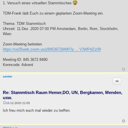
e
1. Versuch eines virtuellen Stammtisches
i
t
r
TDM-Frank lädt Euch zu einem geplanten Zoom-Meeting ein.
a
g
Thema: TDM Stammtisch
Uhrzeit: 11.Dez..2020 07:00 PM Amsterdam, Berlin, Rom, Stockholm,
Wien
Zoom-Meeting beitreten
https://us05web.zoom.us/j/84536728490?p ... V3WFhlZz09
Meeting-ID: 845 3672 8490
Kenncode: Advent
awidor
Zitat
Re: Stammtisch Raum Hemer,DO, UN, Bergkamen, Menden,
usw.
10.12.2020 21:05
B
e
Ich freu mich euch mal wieder zu treffen.
i
t
r
a
g