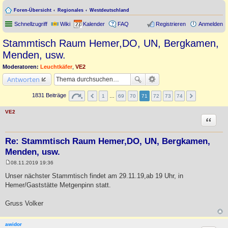
Foren-Übersicht
Regionales
Westdeutschland
Schnellzugriff
Wiki
Kalender
FAQ
Registrieren
Anmelden
Stammtisch Raum Hemer,DO, UN, Bergkamen,
Menden, usw.
Moderatoren:
Leuchtkäfer
,
VE2
Antworten
1831 Beiträge
1
…
69
70
71
72
73
74
VE2
Zitat
Re: Stammtisch Raum Hemer,DO, UN, Bergkamen,
Menden, usw.
08.11.2019 19:36
B
e
Unser nächster Stammtisch findet am 29.11.19,ab 19 Uhr, in
i
Hemer/Gaststätte Metgenpinn statt.
t
r
a
Gruss Volker
g
awidor