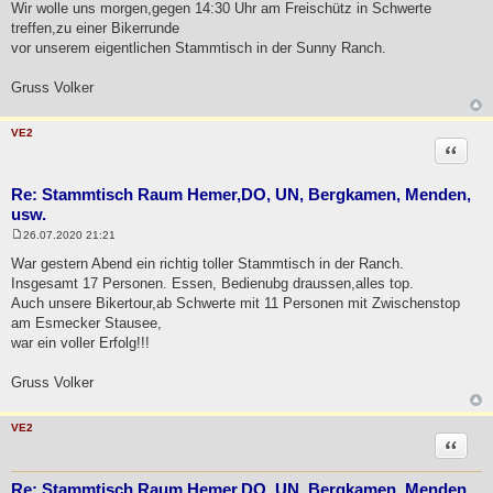
r
Wir wolle uns morgen,gegen 14:30 Uhr am Freischütz in Schwerte
a
treffen,zu einer Bikerrunde
g
vor unserem eigentlichen Stammtisch in der Sunny Ranch.
Gruss Volker
VE2
Zitat
Re: Stammtisch Raum Hemer,DO, UN, Bergkamen, Menden,
usw.
26.07.2020 21:21
B
e
War gestern Abend ein richtig toller Stammtisch in der Ranch.
i
Insgesamt 17 Personen. Essen, Bedienubg draussen,alles top.
t
r
Auch unsere Bikertour,ab Schwerte mit 11 Personen mit Zwischenstop
a
am Esmecker Stausee,
g
war ein voller Erfolg!!!
Gruss Volker
VE2
Zitat
Re: Stammtisch Raum Hemer,DO, UN, Bergkamen, Menden,