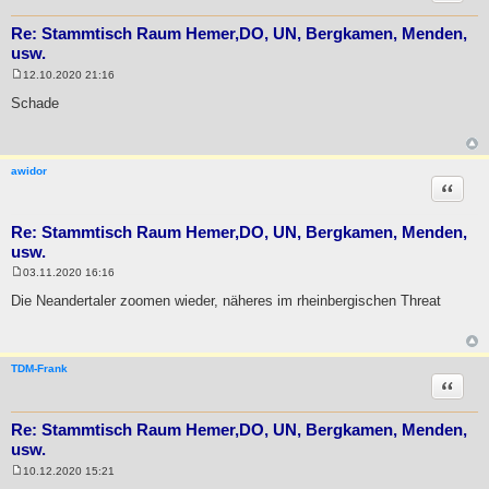
Re: Stammtisch Raum Hemer,DO, UN, Bergkamen, Menden,
usw.
12.10.2020 21:16
B
e
Schade
i
t
r
a
g
awidor
Zitat
Re: Stammtisch Raum Hemer,DO, UN, Bergkamen, Menden,
usw.
03.11.2020 16:16
B
e
Die Neandertaler zoomen wieder, näheres im rheinbergischen Threat
i
t
r
a
g
TDM-Frank
Zitat
Re: Stammtisch Raum Hemer,DO, UN, Bergkamen, Menden,
usw.
10.12.2020 15:21
B