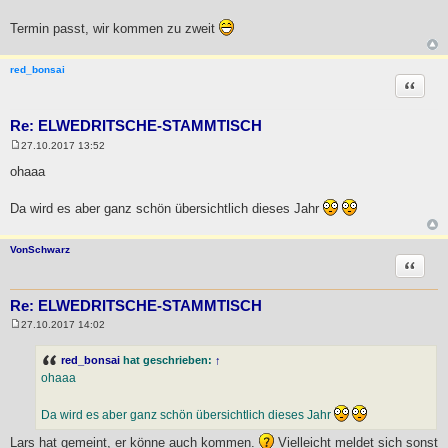
Termin passt, wir kommen zu zweit
red_bonsai
Zitat
Re: ELWEDRITSCHE-STAMMTISCH
27.10.2017 13:52
B
e
ohaaa
i
t
r
Da wird es aber ganz schön übersichtlich dieses Jahr
a
g
VonSchwarz
Zitat
Re: ELWEDRITSCHE-STAMMTISCH
27.10.2017 14:02
B
e
i
red_bonsai
hat geschrieben:
↑
t
ohaaa
r
a
g
Da wird es aber ganz schön übersichtlich dieses Jahr
Lars hat gemeint, er könne auch kommen.
Vielleicht meldet sich sonst