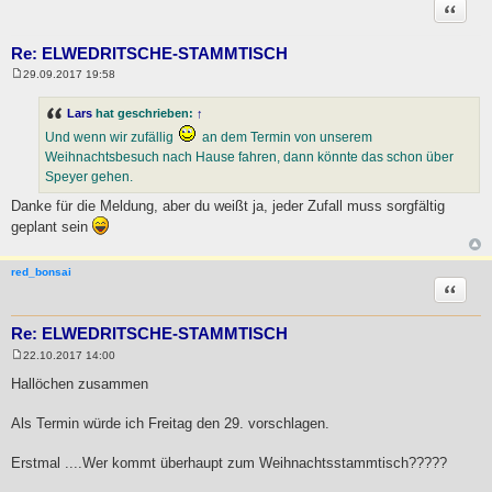
Zitat
Re: ELWEDRITSCHE-STAMMTISCH
29.09.2017 19:58
B
e
i
Lars
hat geschrieben:
↑
t
Und wenn wir zufällig
an dem Termin von unserem
r
a
Weihnachtsbesuch nach Hause fahren, dann könnte das schon über
g
Speyer gehen.
Danke für die Meldung, aber du weißt ja, jeder Zufall muss sorgfältig
geplant sein
red_bonsai
Zitat
Re: ELWEDRITSCHE-STAMMTISCH
22.10.2017 14:00
B
e
Hallöchen zusammen
i
t
r
Als Termin würde ich Freitag den 29. vorschlagen.
a
g
Erstmal ....Wer kommt überhaupt zum Weihnachtsstammtisch?????