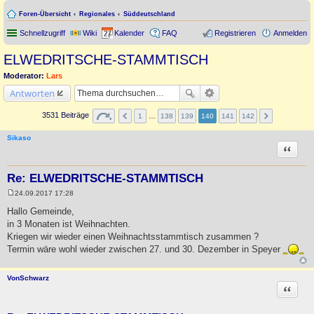
Foren-Übersicht
Regionales
Süddeutschland
Schnellzugriff
Wiki
Kalender
FAQ
Registrieren
Anmelden
ELWEDRITSCHE-STAMMTISCH
Moderator:
Lars
Antworten
3531 Beiträge
1
…
138
139
140
141
142
Sikaso
Zitat
Re: ELWEDRITSCHE-STAMMTISCH
24.09.2017 17:28
B
e
Hallo Gemeinde,
i
in 3 Monaten ist Weihnachten.
t
r
Kriegen wir wieder einen Weihnachtsstammtisch zusammen ?
a
Termin wäre wohl wieder zwischen 27. und 30. Dezember in Speyer
g
VonSchwarz
Zitat