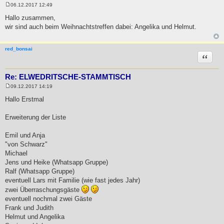
06.12.2017 12:49
B
e
Hallo zusammen,
i
wir sind auch beim Weihnachtstreffen dabei: Angelika und Helmut.
t
r
a
g
red_bonsai
Zitat
Re: ELWEDRITSCHE-STAMMTISCH
09.12.2017 14:19
B
e
Hallo Erstmal
i
t
r
Erweiterung der Liste
a
g
Emil und Anja
"von Schwarz"
Michael
Jens und Heike (Whatsapp Gruppe)
Ralf (Whatsapp Gruppe)
eventuell Lars mit Familie (wie fast jedes Jahr)
zwei Überraschungsgäste
eventuell nochmal zwei Gäste
Frank und Judith
Helmut und Angelika