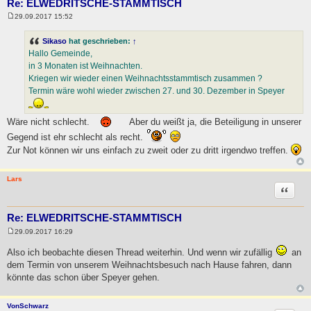
Re: ELWEDRITSCHE-STAMMTISCH
29.09.2017 15:52
B
e
i
Sikaso
hat geschrieben:
↑
t
Hallo Gemeinde,
r
a
in 3 Monaten ist Weihnachten.
g
Kriegen wir wieder einen Weihnachtsstammtisch zusammen ?
Termin wäre wohl wieder zwischen 27. und 30. Dezember in Speyer
Wäre nicht schlecht.
Aber du weißt ja, die Beteiligung in unserer
Gegend ist ehr schlecht als recht.
Zur Not können wir uns einfach zu zweit oder zu dritt irgendwo treffen.
Lars
Zitat
Re: ELWEDRITSCHE-STAMMTISCH
29.09.2017 16:29
B
e
Also ich beobachte diesen Thread weiterhin. Und wenn wir zufällig
an
i
t
dem Termin von unserem Weihnachtsbesuch nach Hause fahren, dann
r
könnte das schon über Speyer gehen.
a
g
VonSchwarz