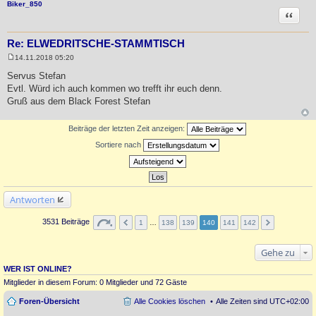
Biker_850
Zitat
Re: ELWEDRITSCHE-STAMMTISCH
14.11.2018 05:20
B
e
Servus Stefan
i
Evtl. Würd ich auch kommen wo trefft ihr euch denn.
t
r
Gruß aus dem Black Forest Stefan
a
g
Beiträge der letzten Zeit anzeigen:
Sortiere nach
Antworten
3531 Beiträge
1
…
138
139
140
141
142
Gehe zu
WER IST ONLINE?
Mitglieder in diesem Forum: 0 Mitglieder und 72 Gäste
Foren-Übersicht
Alle Cookies löschen
Alle Zeiten sind
UTC+02:00