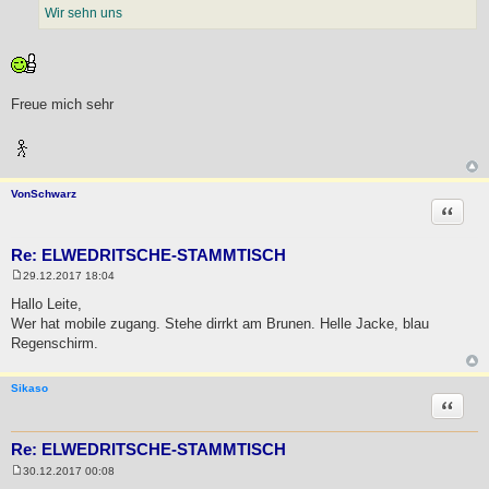
t
Wir sehn uns
r
a
g
Freue mich sehr
VonSchwarz
Zitat
Re: ELWEDRITSCHE-STAMMTISCH
29.12.2017 18:04
B
e
Hallo Leite,
i
Wer hat mobile zugang. Stehe dirrkt am Brunen. Helle Jacke, blau
t
r
Regenschirm.
a
g
Sikaso
Zitat
Re: ELWEDRITSCHE-STAMMTISCH
30.12.2017 00:08
B