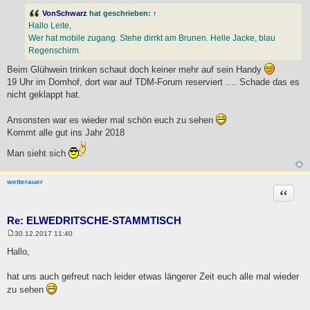
e
i
VonSchwarz
hat geschrieben:
↑
t
Hallo Leite,
r
a
Wer hat mobile zugang. Stehe dirrkt am Brunen. Helle Jacke, blau
g
Regenschirm.
Beim Glühwein trinken schaut doch keiner mehr auf sein Handy
19 Uhr im Domhof, dort war auf TDM-Forum reserviert .... Schade das es
nicht geklappt hat.
Ansonsten war es wieder mal schön euch zu sehen
Kommt alle gut ins Jahr 2018
Man sieht sich
wetterauer
Zitat
Re: ELWEDRITSCHE-STAMMTISCH
30.12.2017 11:40
B
e
Hallo,
i
t
r
hat uns auch gefreut nach leider etwas längerer Zeit euch alle mal wieder
a
zu sehen
g