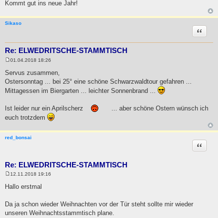
Kommt gut ins neue Jahr!
Sikaso
Zitat
Re: ELWEDRITSCHE-STAMMTISCH
01.04.2018 18:26
B
e
Servus zusammen,
i
Ostersonntag ... bei 25° eine schöne Schwarzwaldtour gefahren ...
t
r
Mittagessen im Biergarten ... leichter Sonnenbrand ...
a
g
Ist leider nur ein Aprilscherz
... aber schöne Ostern wünsch ich
euch trotzdem
red_bonsai
Zitat
Re: ELWEDRITSCHE-STAMMTISCH
12.11.2018 19:16
B
e
Hallo erstmal
i
t
r
Da ja schon wieder Weihnachten vor der Tür steht sollte mir wieder
a
unseren Weihnachtsstammtisch plane.
g