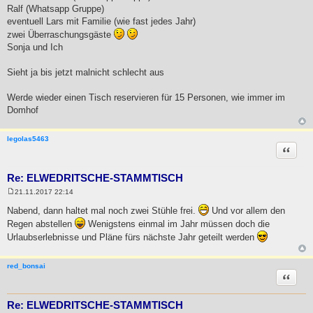
Ralf (Whatsapp Gruppe)
eventuell Lars mit Familie (wie fast jedes Jahr)
zwei Überraschungsgäste
Sonja und Ich
Sieht ja bis jetzt malnicht schlecht aus
Werde wieder einen Tisch reservieren für 15 Personen, wie immer im
Domhof
legolas5463
Zitat
Re: ELWEDRITSCHE-STAMMTISCH
21.11.2017 22:14
B
e
Nabend, dann haltet mal noch zwei Stühle frei.
Und vor allem den
i
Regen abstellen
Wenigstens einmal im Jahr müssen doch die
t
r
Urlaubserlebnisse und Pläne fürs nächste Jahr geteilt werden
a
g
red_bonsai
Zitat
Re: ELWEDRITSCHE-STAMMTISCH