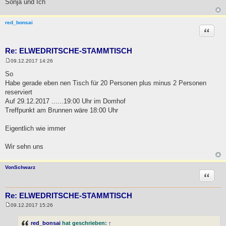
Sonja und Ich
red_bonsai
Zitat
Re: ELWEDRITSCHE-STAMMTISCH
09.12.2017 14:26
B
e
So
i
Habe gerade eben nen Tisch für 20 Personen plus minus 2 Personen
t
r
reserviert
a
Auf 29.12.2017 ......19:00 Uhr im Domhof
g
Treffpunkt am Brunnen wäre 18:00 Uhr
Eigentlich wie immer
Wir sehn uns
VonSchwarz
Zitat
Re: ELWEDRITSCHE-STAMMTISCH
09.12.2017 15:26
B
e
i
red_bonsai
hat geschrieben:
↑