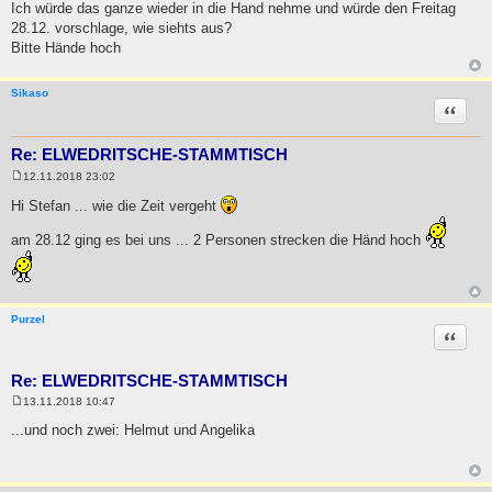
Ich würde das ganze wieder in die Hand nehme und würde den Freitag
28.12. vorschlage, wie siehts aus?
Bitte Hände hoch
Sikaso
Zitat
Re: ELWEDRITSCHE-STAMMTISCH
12.11.2018 23:02
B
e
Hi Stefan ... wie die Zeit vergeht
i
t
am 28.12 ging es bei uns ... 2 Personen strecken die Händ hoch
r
a
g
Purzel
Zitat
Re: ELWEDRITSCHE-STAMMTISCH
13.11.2018 10:47
B
e
...und noch zwei: Helmut und Angelika
i
t
r
a
g