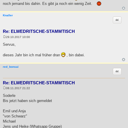
noch jemand bis dahin. Es gibt ja noch ein wenig Zeit.
Knaller
Zitat
Re: ELWEDRITSCHE-STAMMTISCH
29.10.2017 10:00
B
e
Servus,
i
t
r
dieses Jahr bin ich mal früher dran
, bin dabei.
a
g
red_bonsai
Zitat
Re: ELWEDRITSCHE-STAMMTISCH
08.11.2017 21:22
B
e
Soderle
i
Bis jetzt haben sich gemeldet
t
r
a
Emil und Anja
g
"von Schwarz"
Michael
Jens und Heike (Whatsapp Gruppe)