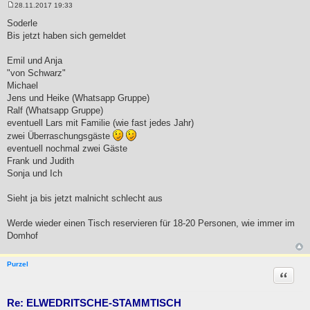
28.11.2017 19:33
B
e
Soderle
i
Bis jetzt haben sich gemeldet
t
r
a
Emil und Anja
g
"von Schwarz"
Michael
Jens und Heike (Whatsapp Gruppe)
Ralf (Whatsapp Gruppe)
eventuell Lars mit Familie (wie fast jedes Jahr)
zwei Überraschungsgäste
eventuell nochmal zwei Gäste
Frank und Judith
Sonja und Ich
Sieht ja bis jetzt malnicht schlecht aus
Werde wieder einen Tisch reservieren für 18-20 Personen, wie immer im
Domhof
Purzel
Zitat
Re: ELWEDRITSCHE-STAMMTISCH