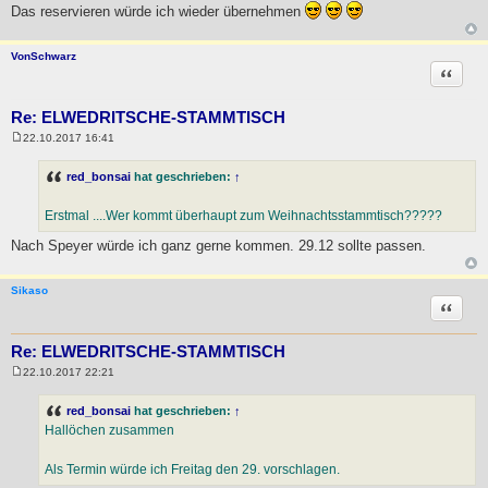
Das reservieren würde ich wieder übernehmen
VonSchwarz
Zitat
Re: ELWEDRITSCHE-STAMMTISCH
22.10.2017 16:41
B
e
i
red_bonsai
hat geschrieben:
↑
t
r
a
Erstmal ....Wer kommt überhaupt zum Weihnachtsstammtisch?????
g
Nach Speyer würde ich ganz gerne kommen. 29.12 sollte passen.
Sikaso
Zitat
Re: ELWEDRITSCHE-STAMMTISCH
22.10.2017 22:21
B
e
i
red_bonsai
hat geschrieben:
↑
t
Hallöchen zusammen
r
a
g
Als Termin würde ich Freitag den 29. vorschlagen.