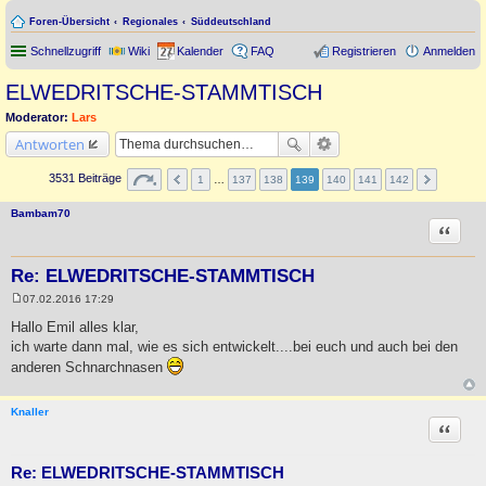
Foren-Übersicht
Regionales
Süddeutschland
Schnellzugriff
Wiki
Kalender
FAQ
Registrieren
Anmelden
ELWEDRITSCHE-STAMMTISCH
Moderator:
Lars
Antworten
3531 Beiträge
1
…
137
138
139
140
141
142
Bambam70
Zitat
Re: ELWEDRITSCHE-STAMMTISCH
07.02.2016 17:29
B
e
Hallo Emil alles klar,
i
ich warte dann mal, wie es sich entwickelt....bei euch und auch bei den
t
r
anderen Schnarchnasen
a
g
Knaller
Zitat
Re: ELWEDRITSCHE-STAMMTISCH