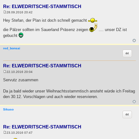
Re: ELWEDRITSCHE-STAMMTISCH
28.09.2016 20:42
B
e
Hey Stefan, der Plan ist doch schnell gemacht
i
t
die Pälzer sollten im Sauerland Präsenz zeigen
.... unser DZ ist
r
a
gebucht
g
red_bonsai
Zitat
Re: ELWEDRITSCHE-STAMMTISCH
22.10.2016 20:04
B
e
Servutz zusammen
i
t
r
Da ja bald wieder unser Weihnachtsstammtisch ansteht würde ich Freitag
a
den 30.12. Vorschlagen und auch wieder reservieren.
g
Sikaso
Zitat
Re: ELWEDRITSCHE-STAMMTISCH
23.10.2016 07:47
B