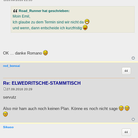
B
e
i
Road_Runner hat geschrieben:
t
Moin Emil,
r
a
Ich glaube zu dem Termin sind wir nicht da
g
und wenn, dann entscheide ich kurzfristig
OK ... danke Romano
red_bonsai
Zitat
Re: ELWEDRITSCHE-STAMMTISCH
27.09.2016 20:29
B
e
servutz
i
t
r
Also mir ham auch noch keinen Plan. Könne es noch nicht sage
a
g
Sikaso
Zitat