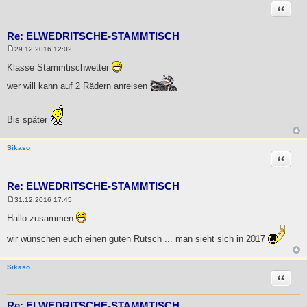
Zitat
Re: ELWEDRITSCHE-STAMMTISCH
29.12.2016 12:02
B
e
Klasse Stammtischwetter
i
t
wer will kann auf 2 Rädern anreisen
r
a
g
Bis später
Sikaso
Zitat
Re: ELWEDRITSCHE-STAMMTISCH
31.12.2016 17:45
B
e
Hallo zusammen
i
t
wir wünschen euch einen guten Rutsch ... man sieht sich in 2017
r
a
g
Sikaso
Zitat
Re: ELWEDRITSCHE-STAMMTISCH