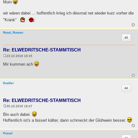
e
Moin
i
t
r
wir wären dabei ... hoffentlich krieg ich diesmal net wieder kurz vorher die
a
g
"Kränk"
Road_Runner
Zitat
Re: ELWEDRITSCHE-STAMMTISCH
23.10.2016 16:15
B
e
Mir kummen ach
i
t
r
a
g
Knaller
Zitat
Re: ELWEDRITSCHE-STAMMTISCH
30.10.2016 16:47
B
e
Bin auch dabei.
i
Hoffentlich ist's a bisserl kälter, dann schmeckt der Glühwein besser.
t
r
a
g
Purzel
Zitat