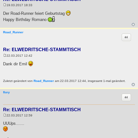
19.03.2017 18:33
B
e
Der Road-Runner feiert Geburtstag
i
Happy Birthday Romano
t
r
a
g
Road_Runner
Zitat
Re: ELWEDRITSCHE-STAMMTISCH
22.03.2017 12:42
B
e
Dank dir Emil
i
t
r
a
g
Zuletzt geändert von
Road_Runner
am 22.03.2017 12:44, insgesamt 1-mal geändert.
flory
Zitat
Re: ELWEDRITSCHE-STAMMTISCH
22.03.2017 12:59
B
e
UUUps.......
i
t
r
a