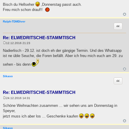
Bisch du Hellseher
,Donnerstag passt auch.
Freu mich schon drauf!!
Ralph-TDMDiver
Zitat
Re: ELWEDRITSCHE-STAMMTISCH
12.12.2016 21:23
B
e
Nadierlisch - 29.12. ist doch eh der gängige Termin. Und des Whatsapp
i
ist ne üble Seuche, die Foren befällt. Aber ich freu mich euch am 29. zu
t
r
a
sehen - bis denn
g
Sikaso
Zitat
Re: ELWEDRITSCHE-STAMMTISCH
24.12.2016 14:31
B
e
Schöne Weihnachten zusammen ... wir sehen uns am Donnerstag in
i
Speyer,
t
r
jetzt muss ich aber los ... Geschenke kaufen
a
g
Sikaso