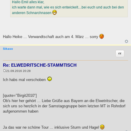
Hallo Emil alles klar,
r
a
ich warte dann mal, wie es sich entwickelt....bei euch und auch bei den
g
anderen Schnarchnasen
Hallo Heike ... Verwandtschaft auch am 4. März ... sorry
Sikaso
Zitat
Re: ELWEDRITSCHE-STAMMTISCH
21.09.2016 20:28
B
e
Ich habs mal verschoben
i
t
r
a
g
[quote="Birgit2010"]
Ob's hier her gehört ... Liebe Grüße aus Bayern an die Elwetritscher, die
sich uns so herzlich in der Samstagsgruppe beim letzten MT in Rohrdorf
aufgenommen haben
Ja das war ne schöne Tour ... inklusive Sturm und Hagel