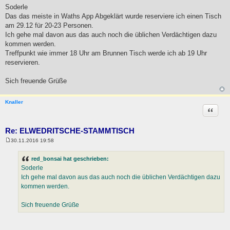
e
Soderle
i
Das das meiste in Waths App Abgeklärt wurde reserviere ich einen Tisch
t
r
am 29.12 für 20-23 Personen.
a
Ich gehe mal davon aus das auch noch die üblichen Verdächtigen dazu
g
kommen werden.
Treffpunkt wie immer 18 Uhr am Brunnen Tisch werde ich ab 19 Uhr
reservieren.
Sich freuende Grüße
Knaller
Zitat
Re: ELWEDRITSCHE-STAMMTISCH
30.11.2016 19:58
B
e
i
red_bonsai hat geschrieben:
t
Soderle
r
a
Ich gehe mal davon aus das auch noch die üblichen Verdächtigen dazu
g
kommen werden.
Sich freuende Grüße