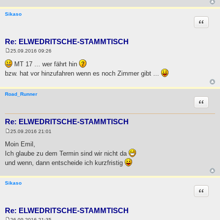
Sikaso
Zitat
Re: ELWEDRITSCHE-STAMMTISCH
25.09.2016 09:26
B
e
MT 17 ... wer fährt hin
i
bzw. hat vor hinzufahren wenn es noch Zimmer gibt ...
t
r
a
g
Road_Runner
Zitat
Re: ELWEDRITSCHE-STAMMTISCH
25.09.2016 21:01
B
e
Moin Emil,
i
Ich glaube zu dem Termin sind wir nicht da
t
r
und wenn, dann entscheide ich kurzfristig
a
g
Sikaso
Zitat
Re: ELWEDRITSCHE-STAMMTISCH
26.09.2016 21:35