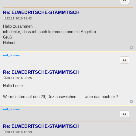
Re: ELWEDRITSCHE-STAMMTISCH
22.11.2016 21:42
B
e
Hallo zusammen,
i
ich denke, dass ich auch kommen kann mit Angelika.
t
r
Gruß
a
Helmut
g
red_bonsai
Zitat
Re: ELWEDRITSCHE-STAMMTISCH
30.11.2016 08:25
B
e
Hallo Leute
i
t
r
Wir müssten auf den 29, Dez ausweichen...... wäre das auch ok?
a
g
red_bonsai
Zitat
Re: ELWEDRITSCHE-STAMMTISCH
30.11.2016 16:53
B