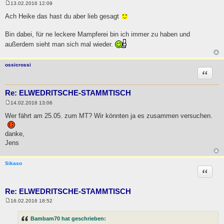
13.02.2016 12:09
B
e
Ach Heike das hast du aber lieb gesagt
i
t
r
Bin dabei, für ne leckere Mampferei bin ich immer zu haben und
a
außerdem sieht man sich mal wieder.
g
ossicrossi
Zitat
Re: ELWEDRITSCHE-STAMMTISCH
14.02.2016 13:06
B
e
Wer fährt am 25.05. zum MT? Wir könnten ja es zusammen versuchen.
i
t
r
danke,
a
Jens
g
Sikaso
Zitat
Re: ELWEDRITSCHE-STAMMTISCH
16.02.2016 18:52
B
e
i
Bambam70 hat geschrieben:
t