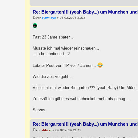
Re: Biergarten!!! (yeah Baby...) um München und
von
Hawkeye
»
06.02.2026 21:15
B
e
i
t
r
Fast 23 Jahre später...
a
g
Musste ich mal wieder reinschauen...
...to be continued...?
Letzter Post von HP vor 7 Jahren...
Wie die Zeit vergeht...
Vielleicht mal wieder Biergarten??? (yeah Baby) Um Münc
Zu erzählen gäbe es wahrscheinlich mehr als genug...
Servas
Re: Biergarten!!! (yeah Baby...) um München und
von
ddiver
»
06.02.2026 21:42
B
e