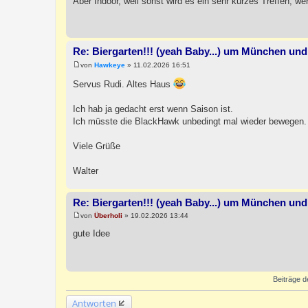
Aber Indoor, weil sonst wird es ein sehr kurzes Treffen, wen
i
t
r
a
g
Re: Biergarten!!! (yeah Baby...) um München und
von
Hawkeye
»
11.02.2026 16:51
B
e
Servus Rudi. Altes Haus
i
t
r
Ich hab ja gedacht erst wenn Saison ist.
a
Ich müsste die BlackHawk unbedingt mal wieder bewegen.
g
Viele Grüße
Walter
Re: Biergarten!!! (yeah Baby...) um München und
von
Überholi
»
19.02.2026 13:44
B
e
gute Idee
i
t
r
a
g
Beiträge d
Antworten