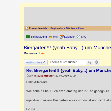
Foren-Übersicht
Regionales
Süddeutschland
Schnellzugriff
Wiki
Kalender
FAQ
Biergarten!!! (yeah Baby...) um Münch
Moderator:
Lars
Antworten
Re: Biergarten!!! (yeah Baby...) um Münch
von
HPausSalzburg
»
22.07.2019 23:24
B
e
Hallo Allerseits
i
t
r
Wie schauts bei Euch am Samstag den 27. so gegegn 13 ...
a
g
irgendwo in einem Biergarten wo es schön ist und nicht al
Grüße