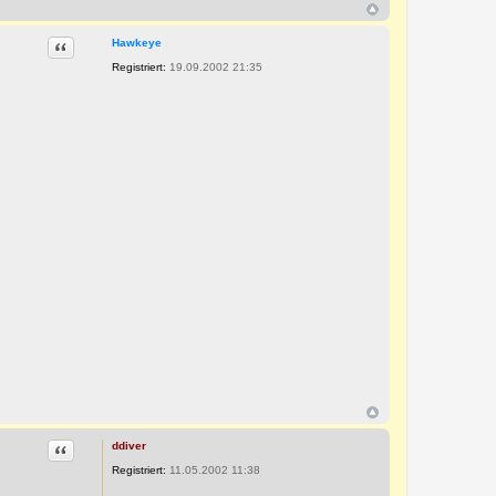
Zitat
Hawkeye
Registriert:
19.09.2002 21:35
Zitat
ddiver
Registriert:
11.05.2002 11:38