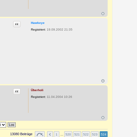
Zitat
Hawkeye
Registriert:
19.09.2002 21:35
Zitat
Überholi
Registriert:
11.04.2004 10:26
13080 Beiträge
1
…
520
521
522
523
524