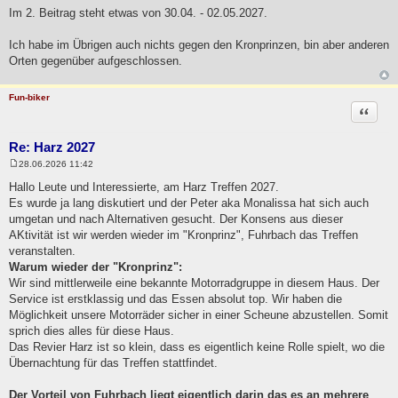
e
Im 2. Beitrag steht etwas von 30.04. - 02.05.2027.
i
t
r
Ich habe im Übrigen auch nichts gegen den Kronprinzen, bin aber anderen
a
Orten gegenüber aufgeschlossen.
g
Fun-biker
Zitat
Re: Harz 2027
28.06.2026 11:42
B
e
Hallo Leute und Interessierte, am Harz Treffen 2027.
i
Es wurde ja lang diskutiert und der Peter aka Monalissa hat sich auch
t
r
umgetan und nach Alternativen gesucht. Der Konsens aus dieser
a
AKtivität ist wir werden wieder im "Kronprinz", Fuhrbach das Treffen
g
veranstalten.
Warum wieder der "Kronprinz":
Wir sind mittlerweile eine bekannte Motorradgruppe in diesem Haus. Der
Service ist erstklassig und das Essen absolut top. Wir haben die
Möglichkeit unsere Motorräder sicher in einer Scheune abzustellen. Somit
sprich dies alles für diese Haus.
Das Revier Harz ist so klein, dass es eigentlich keine Rolle spielt, wo die
Übernachtung für das Treffen stattfindet.
Der Vorteil von Fuhrbach liegt eigentlich darin das es an mehrere