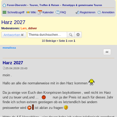
Foren-Übersicht
Touren, Treffen & Reisen
Reisetipps & gemeinsame Touren
Schnellzugriff
Wiki
Kalender
FAQ
Registrieren
Anmelden
Harz 2027
Moderatoren:
Lars
,
ddiver
Antworten
10 Beiträge • Seite
1
von
1
monalissa
Zitat
Harz 2027
25.04.2026 23:43
B
e
moin .
i
t
Hallo an alle die normalerweise mit in den Harz kommen
r
a
g
Da ja einige von Euch den Kronprinzen boykottieren , weil nicht im Harz
und zu teuer und,und ...
nun ja der Preis ist auch für dieses Jahr
finde ich schon extrem gestiegen ob es letztendlich bei andern
preiswerter wird
ist ab/an zu fragen