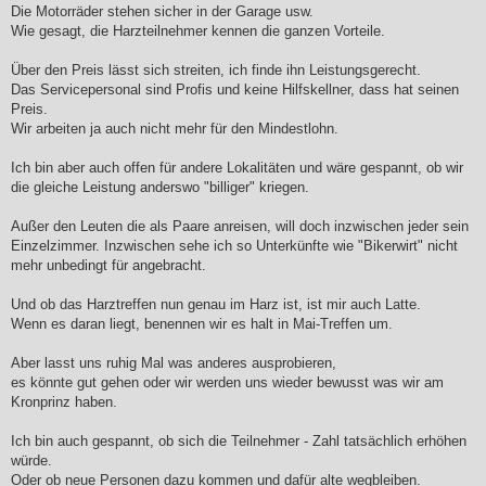
Die Motorräder stehen sicher in der Garage usw.
Wie gesagt, die Harzteilnehmer kennen die ganzen Vorteile.
Über den Preis lässt sich streiten, ich finde ihn Leistungsgerecht.
Das Servicepersonal sind Profis und keine Hilfskellner, dass hat seinen
Preis.
Wir arbeiten ja auch nicht mehr für den Mindestlohn.
Ich bin aber auch offen für andere Lokalitäten und wäre gespannt, ob wir
die gleiche Leistung anderswo "billiger" kriegen.
Außer den Leuten die als Paare anreisen, will doch inzwischen jeder sein
Einzelzimmer. Inzwischen sehe ich so Unterkünfte wie "Bikerwirt" nicht
mehr unbedingt für angebracht.
Und ob das Harztreffen nun genau im Harz ist, ist mir auch Latte.
Wenn es daran liegt, benennen wir es halt in Mai-Treffen um.
Aber lasst uns ruhig Mal was anderes ausprobieren,
es könnte gut gehen oder wir werden uns wieder bewusst was wir am
Kronprinz haben.
Ich bin auch gespannt, ob sich die Teilnehmer - Zahl tatsächlich erhöhen
würde.
Oder ob neue Personen dazu kommen und dafür alte wegbleiben.