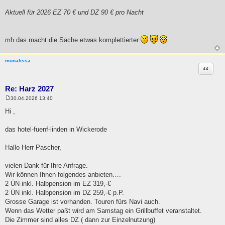
Aktuell für 2026 EZ 70 € und DZ 90 € pro Nacht
mh das macht die Sache etwas komplettierter
monalissa
Zitat
Re: Harz 2027
30.04.2026 13:40
B
e
Hi ,
i
t
r
das hotel-fuenf-linden in Wickerode
a
g
Hallo Herr Pascher,
vielen Dank für Ihre Anfrage.
Wir können Ihnen folgendes anbieten….
2 ÜN inkl. Halbpension im EZ 319,-€
2 ÜN inkl. Halbpension im DZ 259,-€ p.P.
Grosse Garage ist vorhanden. Touren fürs Navi auch.
Wenn das Wetter paßt wird am Samstag ein Grillbuffet veranstaltet.
Die Zimmer sind alles DZ ( dann zur Einzelnutzung)