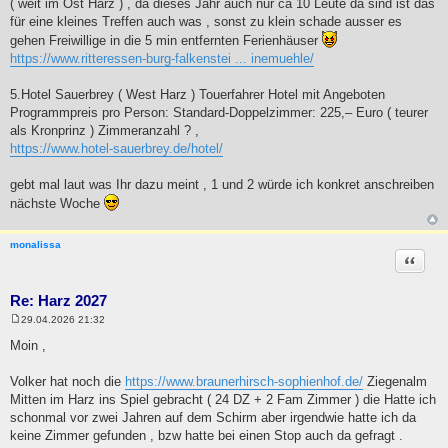
( weit im Ost Harz ) , da dieses Jahr auch nur ca 10 Leute da sind ist das
für eine kleines Treffen auch was , sonst zu klein schade ausser es
gehen Freiwillige in die 5 min entfernten Ferienhäuser
https://www.ritteressen-burg-falkenstei ... inemuehle/
5.Hotel Sauerbrey ( West Harz ) Touerfahrer Hotel mit Angeboten
Programmpreis pro Person: Standard-Doppelzimmer: 225,– Euro ( teurer
als Kronprinz ) Zimmeranzahl ? ,
https://www.hotel-sauerbrey.de/hotel/
gebt mal laut was Ihr dazu meint , 1 und 2 würde ich konkret anschreiben
nächste Woche
monalissa
Zitat
Re: Harz 2027
29.04.2026 21:32
B
e
Moin ,
i
t
r
Volker hat noch die
https://www.braunerhirsch-sophienhof.de/
Ziegenalm
a
Mitten im Harz ins Spiel gebracht ( 24 DZ + 2 Fam Zimmer ) die Hatte ich
g
schonmal vor zwei Jahren auf dem Schirm aber irgendwie hatte ich da
keine Zimmer gefunden , bzw hatte bei einen Stop auch da gefragt .