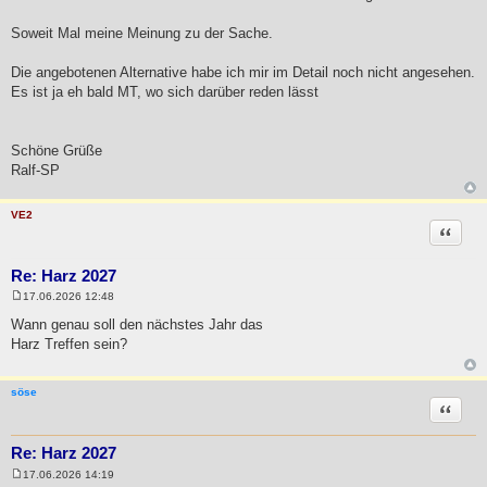
Soweit Mal meine Meinung zu der Sache.
Die angebotenen Alternative habe ich mir im Detail noch nicht angesehen.
Es ist ja eh bald MT, wo sich darüber reden lässt
Schöne Grüße
Ralf-SP
VE2
Zitat
Re: Harz 2027
17.06.2026 12:48
B
e
Wann genau soll den nächstes Jahr das
i
Harz Treffen sein?
t
r
a
g
söse
Zitat
Re: Harz 2027
17.06.2026 14:19
B