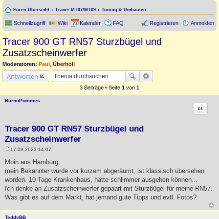
Foren-Übersicht
Tracer MT07/MT09
Tuning & Umbauten
Schnellzugriff
Wiki
Kalender
FAQ
Registrieren
Anmelden
Tracer 900 GT RN57 Sturzbügel und
Zusatzscheinwerfer
Moderatoren:
Paul
,
Überholi
Antworten
3 Beiträge • Seite
1
von
1
BurmiPommes
Zitat
Tracer 900 GT RN57 Sturzbügel und
Zusatzscheinwerfer
17.09.2023 14:07
B
e
Moin aus Hamburg,
i
mein Bekannter wurde vor kurzem abgeräumt, ist klassisch übersehen
t
r
worden. 10 Tage Krankenhaus, hätte schlimmer ausgehen können…
a
Ich denke an Zusatzscheinwerfer gepaart mit Sturzbügel für meine RN57.
g
Was gibt es auf dem Markt, hat jemand gute Tipps und evtl. Fotos?
TeddyBB