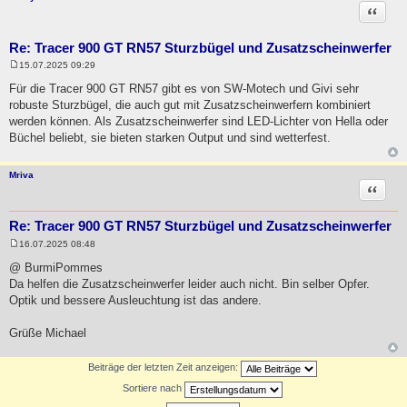
Zitat
Re: Tracer 900 GT RN57 Sturzbügel und Zusatzscheinwerfer
15.07.2025 09:29
B
e
Für die Tracer 900 GT RN57 gibt es von SW-Motech und Givi sehr
i
robuste Sturzbügel, die auch gut mit Zusatzscheinwerfern kombiniert
t
r
werden können. Als Zusatzscheinwerfer sind LED-Lichter von Hella oder
a
Büchel beliebt, sie bieten starken Output und sind wetterfest.
g
Mriva
Zitat
Re: Tracer 900 GT RN57 Sturzbügel und Zusatzscheinwerfer
16.07.2025 08:48
B
e
@ BurmiPommes
i
Da helfen die Zusatzscheinwerfer leider auch nicht. Bin selber Opfer.
t
r
Optik und bessere Ausleuchtung ist das andere.
a
g
Grüße Michael
Beiträge der letzten Zeit anzeigen:
Sortiere nach