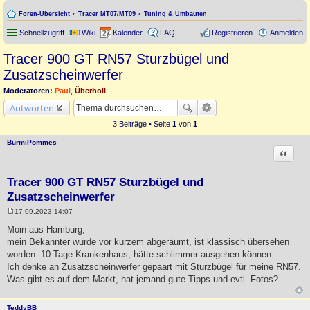
Foren-Übersicht
Tracer MT07/MT09
Tuning & Umbauten
Schnellzugriff
Wiki
Kalender
FAQ
Registrieren
Anmelden
Tracer 900 GT RN57 Sturzbügel und
Zusatzscheinwerfer
Moderatoren:
Paul
,
Überholi
Antworten
3 Beiträge • Seite
1
von
1
BurmiPommes
Zitat
Tracer 900 GT RN57 Sturzbügel und
Zusatzscheinwerfer
17.09.2023 14:07
B
e
Moin aus Hamburg,
i
mein Bekannter wurde vor kurzem abgeräumt, ist klassisch übersehen
t
r
worden. 10 Tage Krankenhaus, hätte schlimmer ausgehen können…
a
Ich denke an Zusatzscheinwerfer gepaart mit Sturzbügel für meine RN57.
g
Was gibt es auf dem Markt, hat jemand gute Tipps und evtl. Fotos?
TeddyBB