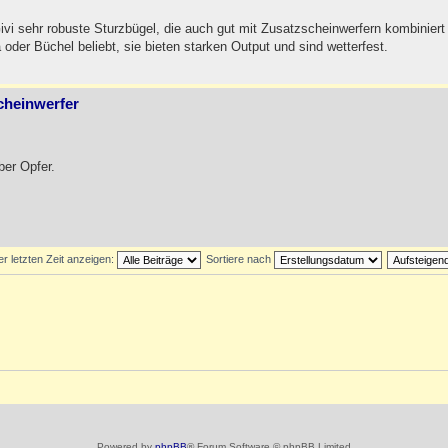
i sehr robuste Sturzbügel, die auch gut mit Zusatzscheinwerfern kombiniert
oder Büchel beliebt, sie bieten starken Output und sind wetterfest.
cheinwerfer
ber Opfer.
er letzten Zeit anzeigen:
Sortiere nach
Powered by
phpBB
® Forum Software © phpBB Limited