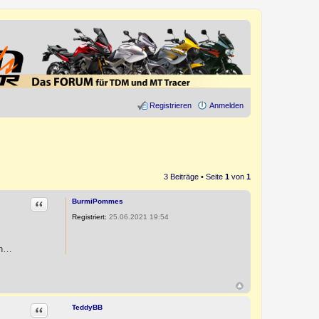
Registrieren
Anmelden
3 Beiträge • Seite
1
von
1
Zitat
BurmiPommes
Registriert:
25.06.2021 19:54
en…
Zitat
TeddyBB