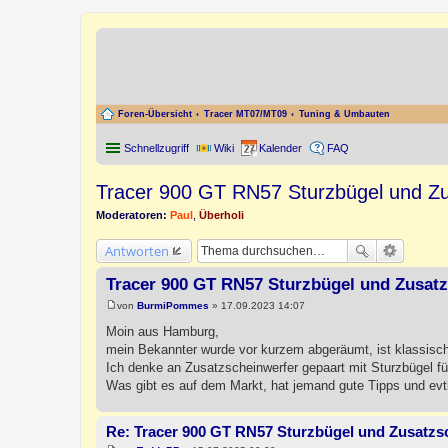
Foren-Übersicht
Tracer MT07/MT09
Tuning & Umbauten
Schnellzugriff
Wiki
Kalender
FAQ
Tracer 900 GT RN57 Sturzbügel und Zu
Moderatoren:
Paul
,
Überholi
Antworten
Tracer 900 GT RN57 Sturzbügel und Zusat
von
BurmiPommes
»
17.09.2023 14:07
B
e
Moin aus Hamburg,
i
mein Bekannter wurde vor kurzem abgeräumt, ist klassis
t
r
Ich denke an Zusatzscheinwerfer gepaart mit Sturzbügel f
a
Was gibt es auf dem Markt, hat jemand gute Tipps und evt
g
Re: Tracer 900 GT RN57 Sturzbügel und Zusatzs