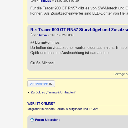
von
TeddyBB
»
15.07.2025 09:29
B
e
Für die Tracer 900 GT RN57 gibt es von SW-Motech und Giv
i
können. Als Zusatzscheinwerfer sind LED-Lichter von Hella 
t
r
a
g
Re: Tracer 900 GT RN57 Sturzbügel und Zusatzs
von
Mriva
»
16.07.2025 08:48
B
e
@ BurmiPommes
i
Da helfen die Zusatzscheinwerfer leider auch nicht. Bin sel
t
r
Optik und bessere Ausleuchtung ist das andere.
a
g
Grüße Michael
Beiträge d
Antworten
Zurück zu „Tuning & Umbauten“
WER IST ONLINE?
Mitglieder in diesem Forum: 0 Mitglieder und 1 Gast
Foren-Übersicht