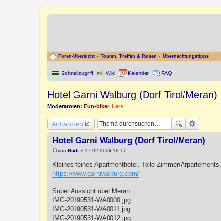
Foren-Übersicht
Touren, Treffen & Reisen
Übernachtungstipps
Schnellzugriff
Wiki
Kalender
FAQ
Hotel Garni Walburg (Dorf Tirol/Meran)
Moderatoren:
Fun-biker
,
Lars
Antworten
Hotel Garni Walburg (Dorf Tirol/Meran)
von
Burli
»
17.02.2026 18:17
B
e
Kleines feines Apartmenthotel. Tolle Zimmer/Arpartements
i
https://www.garniwalburg.com/
t
r
a
Super Aussicht über Meran
g
IMG-20190531-WA0000.jpg
IMG-20190531-WA0011.jpg
IMG-20190531-WA0012.jpg