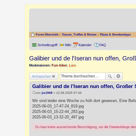
Foren-Übersicht
Touren, Treffen & Reisen
Pässe & Streckentipps
Schnellzugriff
Wiki
Kalender
FAQ
Galibier und de l'Iseran nun offen, Gr
Moderatoren:
Fun-biker
,
Lars
Antworten
Galibier und de l'Iseran nun offen, Großer
von
jis1968
»
12.06.2025 07:44
B
e
Wir sind leider eine Woche zu früh dort gewesen, Eine Bef
i
2025-06-03_17-47-24_819.jpg
t
r
2025-06-03_15-22-44_283.jpg
a
2025-06-03_13-32-20_497.jpg
g
Du hast keine ausreichende Berechtigung, um die Dateianhänge die