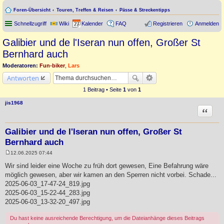
Foren-Übersicht
Touren, Treffen & Reisen
Pässe & Streckentipps
Schnellzugriff
Wiki
Kalender
FAQ
Registrieren
Anmelden
Galibier und de l'Iseran nun offen, Großer St
Bernhard auch
Moderatoren:
Fun-biker
,
Lars
Antworten
1 Beitrag • Seite
1
von
1
jis1968
Zitat
Galibier und de l'Iseran nun offen, Großer St
Bernhard auch
12.06.2025 07:44
B
e
Wir sind leider eine Woche zu früh dort gewesen, Eine Befahrung wäre
i
möglich gewesen, aber wir kamen an den Sperren nicht vorbei. Schade...
t
r
2025-06-03_17-47-24_819.jpg
a
2025-06-03_15-22-44_283.jpg
g
2025-06-03_13-32-20_497.jpg
Du hast keine ausreichende Berechtigung, um die Dateianhänge dieses Beitrags