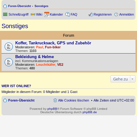
Foren-Übersicht
Sonstiges
Schnellzugriff
Wiki
Kalender
FAQ
Registrieren
Anmelden
Sonstiges
Forum
Koffer, Tankrucksack, GPS und Zubehör
Moderatoren:
Paul
,
Fun-biker
Themen:
1103
Bekleidung & Helme
incl. Kommunikationsanlagen
Moderatoren:
Leuchtkäfer
,
VE2
Themen:
480
Gehe zu
WER IST ONLINE?
Mitglieder in diesem Forum: 0 Mitglieder und 1 Gast
Foren-Übersicht
Alle Cookies löschen
Alle Zeiten sind
UTC+02:00
Powered by
phpBB
® Forum Software © phpBB Limited
Deutsche Übersetzung durch
phpBB.de