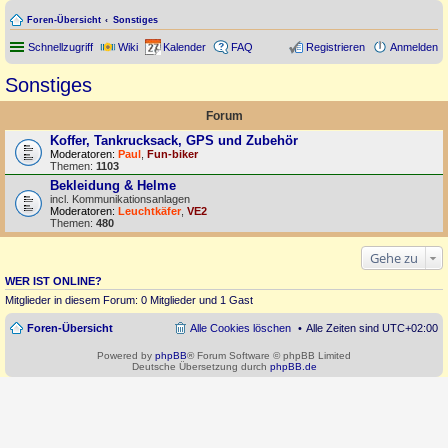
Foren-Übersicht
Sonstiges
Schnellzugriff
Wiki
Kalender
FAQ
Registrieren
Anmelden
Sonstiges
Forum
Koffer, Tankrucksack, GPS und Zubehör
Moderatoren:
Paul
,
Fun-biker
Themen:
1103
Bekleidung & Helme
incl. Kommunikationsanlagen
Moderatoren:
Leuchtkäfer
,
VE2
Themen:
480
Gehe zu
WER IST ONLINE?
Mitglieder in diesem Forum: 0 Mitglieder und 1 Gast
Foren-Übersicht
Alle Cookies löschen
Alle Zeiten sind
UTC+02:00
Powered by
phpBB
® Forum Software © phpBB Limited
Deutsche Übersetzung durch
phpBB.de