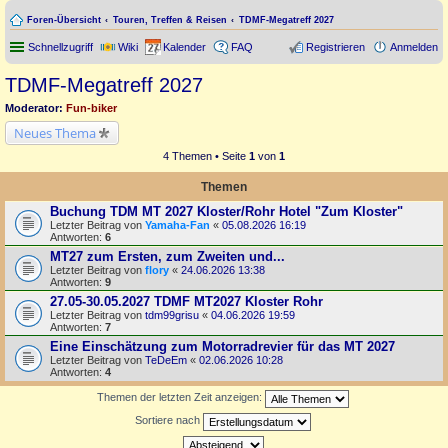
Foren-Übersicht
Touren, Treffen & Reisen
TDMF-Megatreff 2027
Schnellzugriff
Wiki
Kalender
FAQ
Registrieren
Anmelden
TDMF-Megatreff 2027
Moderator:
Fun-biker
Neues Thema
4 Themen • Seite
1
von
1
Themen
Buchung TDM MT 2027 Kloster/Rohr Hotel "Zum Kloster"
Letzter Beitrag von
Yamaha-Fan
«
05.08.2026 16:19
Antworten:
6
MT27 zum Ersten, zum Zweiten und...
Letzter Beitrag von
flory
«
24.06.2026 13:38
Antworten:
9
27.05-30.05.2027 TDMF MT2027 Kloster Rohr
Letzter Beitrag von
tdm99grisu
«
04.06.2026 19:59
Antworten:
7
Eine Einschätzung zum Motorradrevier für das MT 2027
Letzter Beitrag von
TeDeEm
«
02.06.2026 10:28
Antworten:
4
Themen der letzten Zeit anzeigen:
Sortiere nach