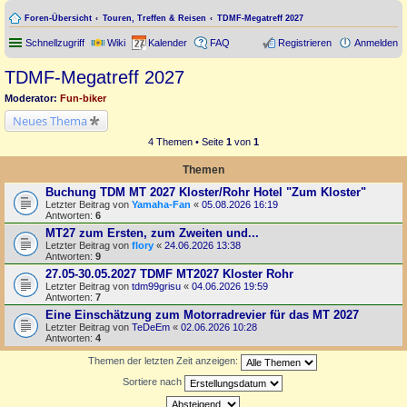
Foren-Übersicht
Touren, Treffen & Reisen
TDMF-Megatreff 2027
Schnellzugriff
Wiki
Kalender
FAQ
Registrieren
Anmelden
TDMF-Megatreff 2027
Moderator:
Fun-biker
Neues Thema
4 Themen • Seite
1
von
1
Themen
Buchung TDM MT 2027 Kloster/Rohr Hotel "Zum Kloster"
Letzter Beitrag von
Yamaha-Fan
«
05.08.2026 16:19
Antworten:
6
MT27 zum Ersten, zum Zweiten und...
Letzter Beitrag von
flory
«
24.06.2026 13:38
Antworten:
9
27.05-30.05.2027 TDMF MT2027 Kloster Rohr
Letzter Beitrag von
tdm99grisu
«
04.06.2026 19:59
Antworten:
7
Eine Einschätzung zum Motorradrevier für das MT 2027
Letzter Beitrag von
TeDeEm
«
02.06.2026 10:28
Antworten:
4
Themen der letzten Zeit anzeigen:
Sortiere nach