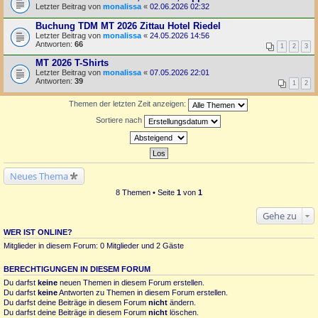
Letzter Beitrag von
monalissa
«
02.06.2026 02:32
Buchung TDM MT 2026 Zittau Hotel Riedel
Letzter Beitrag von
monalissa
«
24.05.2026 14:56
Antworten:
66
1
2
3
MT 2026 T-Shirts
Letzter Beitrag von
monalissa
«
07.05.2026 22:01
Antworten:
39
1
2
Themen der letzten Zeit anzeigen:
Sortiere nach
Neues Thema
8 Themen • Seite
1
von
1
Gehe zu
WER IST ONLINE?
Mitglieder in diesem Forum: 0 Mitglieder und 2 Gäste
BERECHTIGUNGEN IN DIESEM FORUM
Du darfst
keine
neuen Themen in diesem Forum erstellen.
Du darfst
keine
Antworten zu Themen in diesem Forum erstellen.
Du darfst deine Beiträge in diesem Forum
nicht
ändern.
Du darfst deine Beiträge in diesem Forum
nicht
löschen.