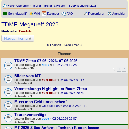
Foren-Übersicht
Touren, Treffen & Reisen
TDMF-Megatreff 2026
Schnellzugriff
Wiki
Kalender
FAQ
Registrieren
Anmelden
TDMF-Megatreff 2026
Moderator:
Fun-biker
Neues Thema
8 Themen • Seite
1
von
1
Themen
TDMF Zittau 03.06. 2026- 07.06.2026
Letzter Beitrag von
Yoda
«
11.06.2026 19:26
Antworten:
35
1
2
Bilder vom MT
Letzter Beitrag von
Fun-biker
«
08.06.2026 07:17
Antworten:
6
Veranstaltungs Highlight im Raum Zittau
Letzter Beitrag von
Fun-biker
«
07.06.2026 20:59
Antworten:
9
Muss man Geld umtauschen?
Letzter Beitrag von
Cheffkoch66
«
03.06.2026 21:10
Antworten:
9
Tourenvorschläge
Letzter Beitrag von
söse
«
02.06.2026 22:07
Antworten:
23
MT 2026 Zittau Anfahrt ; Tanken ; Kippen fassen