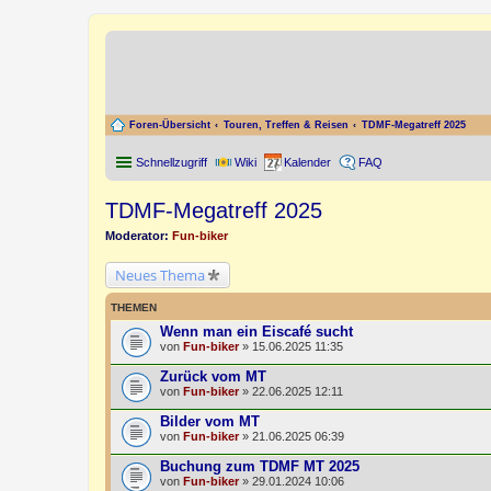
Foren-Übersicht
Touren, Treffen & Reisen
TDMF-Megatreff 2025
Schnellzugriff
Wiki
Kalender
FAQ
TDMF-Megatreff 2025
Moderator:
Fun-biker
Neues Thema
THEMEN
Wenn man ein Eiscafé sucht
von
Fun-biker
» 15.06.2025 11:35
Zurück vom MT
von
Fun-biker
» 22.06.2025 12:11
Bilder vom MT
von
Fun-biker
» 21.06.2025 06:39
Buchung zum TDMF MT 2025
von
Fun-biker
» 29.01.2024 10:06