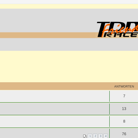
ANTWORTEN
7
13
8
76
1
2
3
4