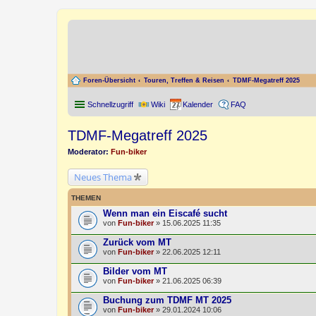
Foren-Übersicht
Touren, Treffen & Reisen
TDMF-Megatreff 2025
Schnellzugriff
Wiki
Kalender
FAQ
TDMF-Megatreff 2025
Moderator:
Fun-biker
Neues Thema
THEMEN
Wenn man ein Eiscafé sucht
von
Fun-biker
» 15.06.2025 11:35
Zurück vom MT
von
Fun-biker
» 22.06.2025 12:11
Bilder vom MT
von
Fun-biker
» 21.06.2025 06:39
Buchung zum TDMF MT 2025
von
Fun-biker
» 29.01.2024 10:06