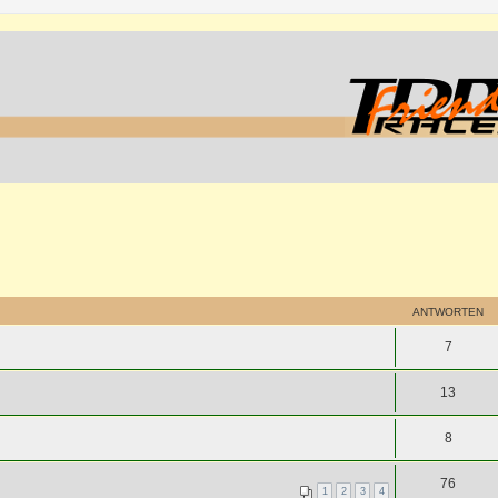
ANTWORTEN
7
13
8
76
1
2
3
4