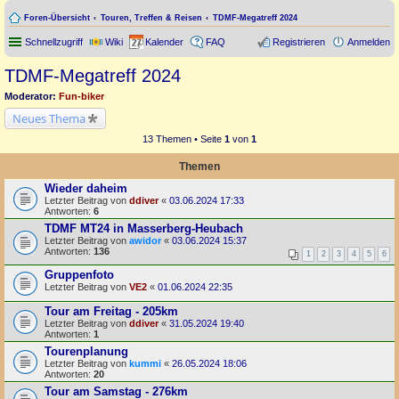
Foren-Übersicht
Touren, Treffen & Reisen
TDMF-Megatreff 2024
Schnellzugriff
Wiki
Kalender
FAQ
Registrieren
Anmelden
TDMF-Megatreff 2024
Moderator:
Fun-biker
Neues Thema
13 Themen • Seite
1
von
1
Themen
Wieder daheim
Letzter Beitrag von
ddiver
«
03.06.2024 17:33
Antworten:
6
TDMF MT24 in Masserberg-Heubach
Letzter Beitrag von
awidor
«
03.06.2024 15:37
Antworten:
136
1
2
3
4
5
6
Gruppenfoto
Letzter Beitrag von
VE2
«
01.06.2024 22:35
Tour am Freitag - 205km
Letzter Beitrag von
ddiver
«
31.05.2024 19:40
Antworten:
1
Tourenplanung
Letzter Beitrag von
kummi
«
26.05.2024 18:06
Antworten:
20
Tour am Samstag - 276km