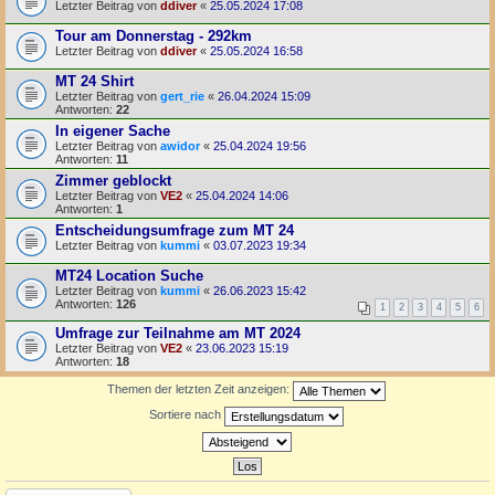
Letzter Beitrag von
ddiver
«
25.05.2024 17:08
Tour am Donnerstag - 292km
Letzter Beitrag von
ddiver
«
25.05.2024 16:58
MT 24 Shirt
Letzter Beitrag von
gert_rie
«
26.04.2024 15:09
Antworten:
22
In eigener Sache
Letzter Beitrag von
awidor
«
25.04.2024 19:56
Antworten:
11
Zimmer geblockt
Letzter Beitrag von
VE2
«
25.04.2024 14:06
Antworten:
1
Entscheidungsumfrage zum MT 24
Letzter Beitrag von
kummi
«
03.07.2023 19:34
MT24 Location Suche
Letzter Beitrag von
kummi
«
26.06.2023 15:42
Antworten:
126
1
2
3
4
5
6
Umfrage zur Teilnahme am MT 2024
Letzter Beitrag von
VE2
«
23.06.2023 15:19
Antworten:
18
Themen der letzten Zeit anzeigen:
Sortiere nach