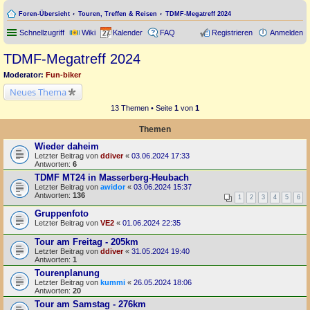
Foren-Übersicht
Touren, Treffen & Reisen
TDMF-Megatreff 2024
Schnellzugriff
Wiki
Kalender
FAQ
Registrieren
Anmelden
TDMF-Megatreff 2024
Moderator:
Fun-biker
Neues Thema
13 Themen • Seite
1
von
1
Themen
Wieder daheim
Letzter Beitrag von
ddiver
«
03.06.2024 17:33
Antworten:
6
TDMF MT24 in Masserberg-Heubach
Letzter Beitrag von
awidor
«
03.06.2024 15:37
Antworten:
136
1
2
3
4
5
6
Gruppenfoto
Letzter Beitrag von
VE2
«
01.06.2024 22:35
Tour am Freitag - 205km
Letzter Beitrag von
ddiver
«
31.05.2024 19:40
Antworten:
1
Tourenplanung
Letzter Beitrag von
kummi
«
26.05.2024 18:06
Antworten:
20
Tour am Samstag - 276km