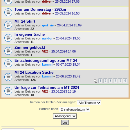
Letzter Beitrag von
ddiver
«
25.05.2024 17:08
Tour am Donnerstag - 292km
Letzter Beitrag von
ddiver
«
25.05.2024 16:58
MT 24 Shirt
Letzter Beitrag von
gert_rie
«
26.04.2024 15:09
Antworten:
22
In eigener Sache
Letzter Beitrag von
awidor
«
25.04.2024 19:56
Antworten:
11
Zimmer geblockt
Letzter Beitrag von
VE2
«
25.04.2024 14:06
Antworten:
1
Entscheidungsumfrage zum MT 24
Letzter Beitrag von
kummi
«
03.07.2023 19:34
MT24 Location Suche
Letzter Beitrag von
kummi
«
26.06.2023 15:42
Antworten:
126
1
2
3
4
5
6
Umfrage zur Teilnahme am MT 2024
Letzter Beitrag von
VE2
«
23.06.2023 15:19
Antworten:
18
Themen der letzten Zeit anzeigen:
Sortiere nach