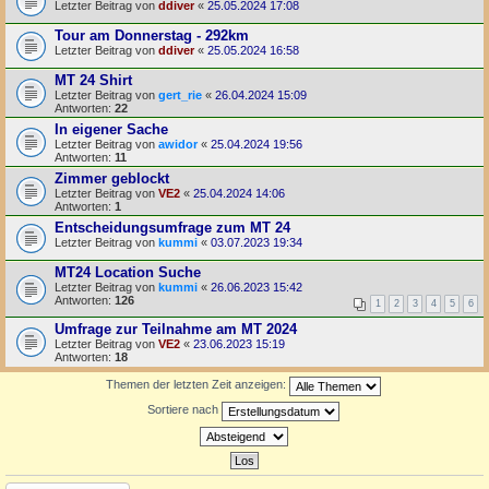
Letzter Beitrag von
ddiver
«
25.05.2024 17:08
Tour am Donnerstag - 292km
Letzter Beitrag von
ddiver
«
25.05.2024 16:58
MT 24 Shirt
Letzter Beitrag von
gert_rie
«
26.04.2024 15:09
Antworten:
22
In eigener Sache
Letzter Beitrag von
awidor
«
25.04.2024 19:56
Antworten:
11
Zimmer geblockt
Letzter Beitrag von
VE2
«
25.04.2024 14:06
Antworten:
1
Entscheidungsumfrage zum MT 24
Letzter Beitrag von
kummi
«
03.07.2023 19:34
MT24 Location Suche
Letzter Beitrag von
kummi
«
26.06.2023 15:42
Antworten:
126
1
2
3
4
5
6
Umfrage zur Teilnahme am MT 2024
Letzter Beitrag von
VE2
«
23.06.2023 15:19
Antworten:
18
Themen der letzten Zeit anzeigen:
Sortiere nach