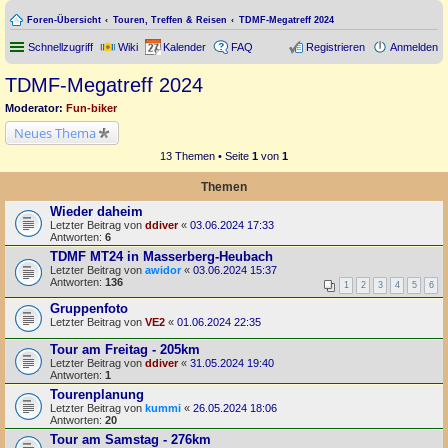
Foren-Übersicht
Touren, Treffen & Reisen
TDMF-Megatreff 2024
Schnellzugriff
Wiki
Kalender
FAQ
Registrieren
Anmelden
TDMF-Megatreff 2024
Moderator:
Fun-biker
Neues Thema
13 Themen • Seite
1
von
1
Themen
Wieder daheim
Letzter Beitrag von
ddiver
«
03.06.2024 17:33
Antworten:
6
TDMF MT24 in Masserberg-Heubach
Letzter Beitrag von
awidor
«
03.06.2024 15:37
Antworten:
136
1
2
3
4
5
6
Gruppenfoto
Letzter Beitrag von
VE2
«
01.06.2024 22:35
Tour am Freitag - 205km
Letzter Beitrag von
ddiver
«
31.05.2024 19:40
Antworten:
1
Tourenplanung
Letzter Beitrag von
kummi
«
26.05.2024 18:06
Antworten:
20
Tour am Samstag - 276km