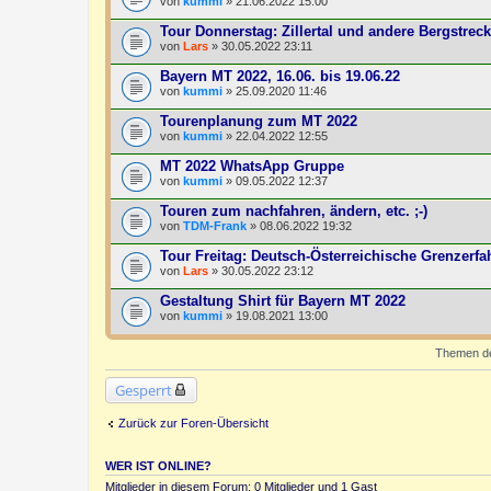
von
kummi
» 21.06.2022 15:00
Tour Donnerstag: Zillertal und andere Bergstrec
von
Lars
» 30.05.2022 23:11
Bayern MT 2022, 16.06. bis 19.06.22
von
kummi
» 25.09.2020 11:46
Tourenplanung zum MT 2022
von
kummi
» 22.04.2022 12:55
MT 2022 WhatsApp Gruppe
von
kummi
» 09.05.2022 12:37
Touren zum nachfahren, ändern, etc. ;-)
von
TDM-Frank
» 08.06.2022 19:32
Tour Freitag: Deutsch-Österreichische Grenzerf
von
Lars
» 30.05.2022 23:12
Gestaltung Shirt für Bayern MT 2022
von
kummi
» 19.08.2021 13:00
Themen der
Gesperrt
Zurück zur Foren-Übersicht
WER IST ONLINE?
Mitglieder in diesem Forum: 0 Mitglieder und 1 Gast