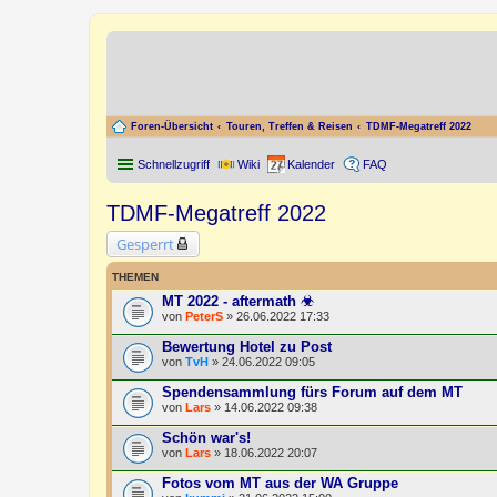
Foren-Übersicht
Touren, Treffen & Reisen
TDMF-Megatreff 2022
Schnellzugriff
Wiki
Kalender
FAQ
TDMF-Megatreff 2022
Gesperrt
THEMEN
MT 2022 - aftermath ☣
von
PeterS
» 26.06.2022 17:33
Bewertung Hotel zu Post
von
TvH
» 24.06.2022 09:05
Spendensammlung fürs Forum auf dem MT
von
Lars
» 14.06.2022 09:38
Schön war's!
von
Lars
» 18.06.2022 20:07
Fotos vom MT aus der WA Gruppe