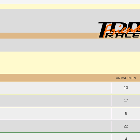
ANTWORTEN
13
17
8
22
4