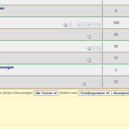
ken
8
189
1
…
4
5
6
7
8
28
1
2
30
1
2
27
1
2
ahrungen
1
52
1
2
3
 letzten Zeit anzeigen:
Sortiere nach