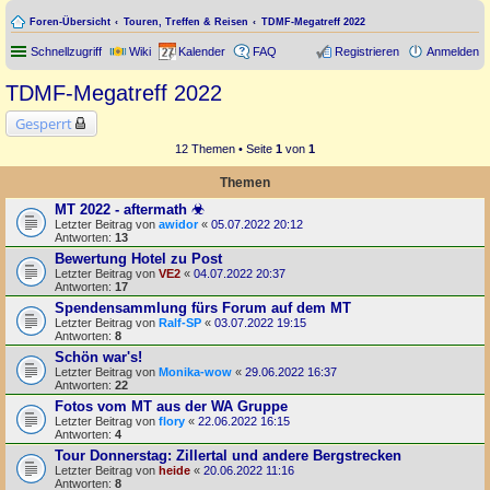
Foren-Übersicht
Touren, Treffen & Reisen
TDMF-Megatreff 2022
Schnellzugriff
Wiki
Kalender
FAQ
Registrieren
Anmelden
TDMF-Megatreff 2022
Gesperrt
12 Themen • Seite
1
von
1
Themen
MT 2022 - aftermath ☣
Letzter Beitrag von
awidor
«
05.07.2022 20:12
Antworten:
13
Bewertung Hotel zu Post
Letzter Beitrag von
VE2
«
04.07.2022 20:37
Antworten:
17
Spendensammlung fürs Forum auf dem MT
Letzter Beitrag von
Ralf-SP
«
03.07.2022 19:15
Antworten:
8
Schön war's!
Letzter Beitrag von
Monika-wow
«
29.06.2022 16:37
Antworten:
22
Fotos vom MT aus der WA Gruppe
Letzter Beitrag von
flory
«
22.06.2022 16:15
Antworten:
4
Tour Donnerstag: Zillertal und andere Bergstrecken
Letzter Beitrag von
heide
«
20.06.2022 11:16
Antworten:
8