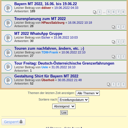
Bayern MT 2022, 16.06. bis 19.06.22
Letzter Beitrag von
ddiver
«
19.06.2022 04:33
Antworten:
189
1
…
5
6
7
8
Tourenplanung zum MT 2022
Letzter Beitrag von
HPausSalzburg
«
16.06.2022 10:18
Antworten:
28
1
2
MT 2022 WhatsApp Gruppe
Letzter Beitrag von
Eicher
«
15.06.2022 10:03
Antworten:
30
1
2
Touren zum nachfahren, ändern, etc. ;-)
Letzter Beitrag von
TDM-Frank
«
10.06.2022 22:10
Antworten:
27
1
2
Tour Freitag: Deutsch-Österreichische Grenzerfahrungen
Letzter Beitrag von
Uele
«
31.05.2022 16:10
Antworten:
1
Gestaltung Shirt für Bayern MT 2022
Letzter Beitrag von
Überholi
«
30.05.2022 21:48
Antworten:
52
1
2
3
Themen der letzten Zeit anzeigen:
Sortiere nach
Gesperrt