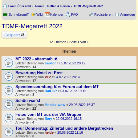
Foren-Übersicht
Touren, Treffen & Reisen
TDMF-Megatreff 2022
Schnellzugriff
Wiki
Kalender
FAQ
Registrieren
Anmelden
TDMF-Megatreff 2022
Gesperrt
12 Themen • Seite
1
von
1
Themen
MT 2022 - aftermath ☣
Letzter Beitrag von
awidor
«
05.07.2022 20:12
Antworten:
13
Bewertung Hotel zu Post
Letzter Beitrag von
VE2
«
04.07.2022 20:37
Antworten:
17
Spendensammlung fürs Forum auf dem MT
Letzter Beitrag von
Ralf-SP
«
03.07.2022 19:15
Antworten:
8
Schön war's!
Letzter Beitrag von
Monika-wow
«
29.06.2022 16:37
Antworten:
22
Fotos vom MT aus der WA Gruppe
Letzter Beitrag von
flory
«
22.06.2022 16:15
Antworten:
4
Tour Donnerstag: Zillertal und andere Bergstrecken
Letzter Beitrag von
heide
«
20.06.2022 11:16
Antworten:
8