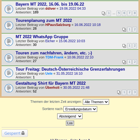
Bayern MT 2022, 16.06. bis 19.06.22
Letzter Beitrag von
ddiver
«
19.06.2022 04:33
Antworten:
189
1
…
5
6
7
8
Tourenplanung zum MT 2022
Letzter Beitrag von
HPausSalzburg
«
16.06.2022 10:18
Antworten:
28
1
2
MT 2022 WhatsApp Gruppe
Letzter Beitrag von
Eicher
«
15.06.2022 10:03
Antworten:
30
1
2
Touren zum nachfahren, ändern, etc. ;-)
Letzter Beitrag von
TDM-Frank
«
10.06.2022 22:10
Antworten:
27
1
2
Tour Freitag: Deutsch-Österreichische Grenzerfahrungen
Letzter Beitrag von
Uele
«
31.05.2022 16:10
Antworten:
1
Gestaltung Shirt für Bayern MT 2022
Letzter Beitrag von
Überholi
«
30.05.2022 21:48
Antworten:
52
1
2
3
Themen der letzten Zeit anzeigen:
Sortiere nach
Gesperrt