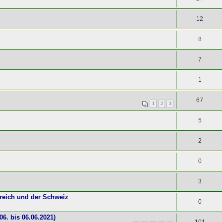
12
8
7
1
67
1
2
3
5
2
0
3
reich und der Schweiz
0
6. bis 06.06.2021)