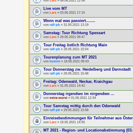
von
Lars
» 06.06.2021 12:06
Live vom MT
von
Lars
» 03.06.2021 17:15
Wenn mal was passiert........
von
ralf-pb
» 31.05.2021 13:19
Samstag: Tour Richtung Spessart
von
Lars
» 29.05.2021 09:47
Tour Freitag östlich Richtung Main
von
ralf-pb
» 29.05.2021 15:54
Tourenplanung zum MT 2021
von
kummi
» 18.05.2021 09:43
Tour Donnerstag zw. Heidelberg und Darmstadt
von
ralf-pb
» 29.05.2021 15:48
Freitag: Odenwald, Neckar, Kraichgau
von
Lars
» 31.05.2021 14:42
Donnerstag irgendwo im nirgendwo ...
von
extra-wurst
» 01.06.2021 12:34
Tour Samstag mittig durch den Odenwald
von
ralf-pb
» 29.05.2021 15:58
Einreisebestimmungen für Teilnehmer aus Öster
von
Lars
» 19.05.2021 14:55
MT 2021 - Region- und Locationabstimmung (03.0