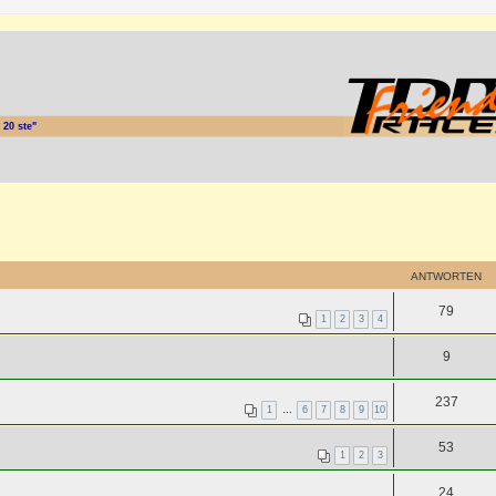
20 ste"
ANTWORTEN
79
1
2
3
4
9
237
1
…
6
7
8
9
10
53
1
2
3
24