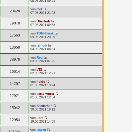
N
08.06.2021 09:21
r
g
s
t
e
B
t
r
u
e
von
meli
e
a
e
23428
i
N
07.06.2021 21:03
r
g
s
t
e
B
t
r
u
e
von
Überholi
e
a
e
19078
i
N
07.06.2021 09:38
r
g
s
t
e
B
t
r
u
e
von
TDM-Frank
e
a
e
17563
i
N
04.06.2021 20:29
r
g
s
t
e
B
t
r
u
e
von
ralf-pb
e
a
e
13658
i
N
04.06.2021 08:54
r
g
s
t
e
B
t
r
u
e
von
Red
e
a
e
78978
i
N
03.06.2021 07:25
r
g
s
t
e
B
t
r
u
e
von
VE2
e
a
e
16614
i
N
02.06.2021 12:21
r
g
s
t
e
B
t
r
u
e
von
heide
e
a
e
14257
i
N
01.06.2021 13:24
r
g
s
t
e
B
t
r
u
e
von
extra-wurst
e
a
e
12921
i
N
01.06.2021 12:34
r
g
s
t
e
B
t
r
u
e
von
Bender842
e
a
e
15042
i
N
30.05.2021 18:12
r
g
s
t
e
B
t
r
u
e
von
Lars
e
a
e
12954
i
N
19.05.2021 14:55
r
g
s
t
e
B
t
r
u
e
von
Boetti
e
a
e