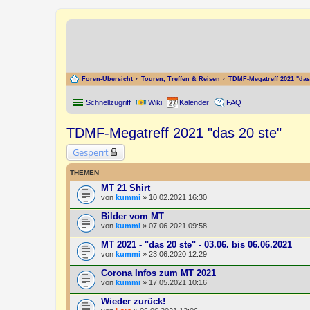
Foren-Übersicht
Touren, Treffen & Reisen
TDMF-Megatreff 2021 "das 
Schnellzugriff
Wiki
Kalender
FAQ
TDMF-Megatreff 2021 "das 20 ste"
Gesperrt
THEMEN
MT 21 Shirt
von
kummi
» 10.02.2021 16:30
Bilder vom MT
von
kummi
» 07.06.2021 09:58
MT 2021 - "das 20 ste" - 03.06. bis 06.06.2021
von
kummi
» 23.06.2020 12:29
Corona Infos zum MT 2021
von
kummi
» 17.05.2021 10:16
Wieder zurück!