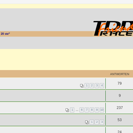
20 ste"
ANTWORTEN
79
1
2
3
4
9
237
1
…
6
7
8
9
10
53
1
2
3
24