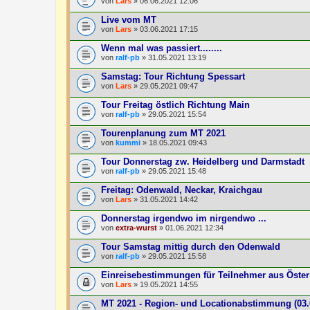
von
Lars
» 06.06.2021 12:06
Live vom MT
von
Lars
» 03.06.2021 17:15
Wenn mal was passiert........
von
ralf-pb
» 31.05.2021 13:19
Samstag: Tour Richtung Spessart
von
Lars
» 29.05.2021 09:47
Tour Freitag östlich Richtung Main
von
ralf-pb
» 29.05.2021 15:54
Tourenplanung zum MT 2021
von
kummi
» 18.05.2021 09:43
Tour Donnerstag zw. Heidelberg und Darmstadt
von
ralf-pb
» 29.05.2021 15:48
Freitag: Odenwald, Neckar, Kraichgau
von
Lars
» 31.05.2021 14:42
Donnerstag irgendwo im nirgendwo ...
von
extra-wurst
» 01.06.2021 12:34
Tour Samstag mittig durch den Odenwald
von
ralf-pb
» 29.05.2021 15:58
Einreisebestimmungen für Teilnehmer aus Öster
von
Lars
» 19.05.2021 14:55
MT 2021 - Region- und Locationabstimmung (03.0