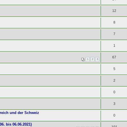
12
8
7
1
67
1
2
3
5
2
0
3
reich und der Schweiz
0
6. bis 06.06.2021)