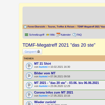
Foren-Übersicht
Touren, Treffen & Reisen
TDMF-Megatreff 2021 "das 
Schnellzugriff
Wiki
Kalender
FAQ
TDMF-Megatreff 2021 "das 20 ste"
Gesperrt
THEMEN
MT 21 Shirt
von
kummi
» 10.02.2021 16:30
Bilder vom MT
von
kummi
» 07.06.2021 09:58
MT 2021 - "das 20 ste" - 03.06. bis 06.06.2021
von
kummi
» 23.06.2020 12:29
Corona Infos zum MT 2021
von
kummi
» 17.05.2021 10:16
Wieder zurück!