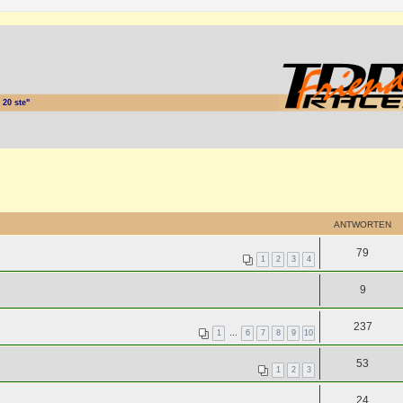
20 ste"
ANTWORTEN
79
1
2
3
4
9
237
1
…
6
7
8
9
10
53
1
2
3
24