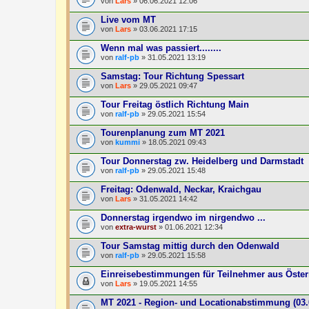
von
Lars
» 06.06.2021 12:06
Live vom MT
von
Lars
» 03.06.2021 17:15
Wenn mal was passiert........
von
ralf-pb
» 31.05.2021 13:19
Samstag: Tour Richtung Spessart
von
Lars
» 29.05.2021 09:47
Tour Freitag östlich Richtung Main
von
ralf-pb
» 29.05.2021 15:54
Tourenplanung zum MT 2021
von
kummi
» 18.05.2021 09:43
Tour Donnerstag zw. Heidelberg und Darmstadt
von
ralf-pb
» 29.05.2021 15:48
Freitag: Odenwald, Neckar, Kraichgau
von
Lars
» 31.05.2021 14:42
Donnerstag irgendwo im nirgendwo ...
von
extra-wurst
» 01.06.2021 12:34
Tour Samstag mittig durch den Odenwald
von
ralf-pb
» 29.05.2021 15:58
Einreisebestimmungen für Teilnehmer aus Öster
von
Lars
» 19.05.2021 14:55
MT 2021 - Region- und Locationabstimmung (03.0