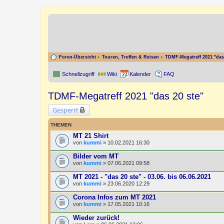
Foren-Übersicht
Touren, Treffen & Reisen
TDMF-Megatreff 2021 "das 
Schnellzugriff
Wiki
Kalender
FAQ
TDMF-Megatreff 2021 "das 20 ste"
Gesperrt
THEMEN
MT 21 Shirt
von
kummi
» 10.02.2021 16:30
Bilder vom MT
von
kummi
» 07.06.2021 09:58
MT 2021 - "das 20 ste" - 03.06. bis 06.06.2021
von
kummi
» 23.06.2020 12:29
Corona Infos zum MT 2021
von
kummi
» 17.05.2021 10:16
Wieder zurück!