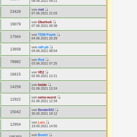
N
08.06.2021 09:21
r
g
s
t
e
B
t
r
u
e
von
meli
e
a
e
23428
i
N
07.06.2021 21:03
r
g
s
t
e
B
t
r
u
e
von
Überholi
e
a
e
19079
i
N
07.06.2021 09:38
r
g
s
t
e
B
t
r
u
e
von
TDM-Frank
e
a
e
17564
i
N
04.06.2021 20:29
r
g
s
t
e
B
t
r
u
e
von
ralf-pb
e
a
e
13658
i
N
04.06.2021 08:54
r
g
s
t
e
B
t
r
u
e
von
Red
e
a
e
78982
i
N
03.06.2021 07:25
r
g
s
t
e
B
t
r
u
e
von
VE2
e
a
e
16615
i
N
02.06.2021 12:21
r
g
s
t
e
B
t
r
u
e
von
heide
e
a
e
14259
i
N
01.06.2021 13:24
r
g
s
t
e
B
t
r
u
e
von
extra-wurst
e
a
e
12922
i
N
01.06.2021 12:34
r
g
s
t
e
B
t
r
u
e
von
Bender842
e
a
e
15042
i
N
30.05.2021 18:12
r
g
s
t
e
B
t
r
u
e
von
Lars
e
a
e
12954
i
N
19.05.2021 14:55
r
g
s
t
e
B
t
r
u
e
von
Boetti
e
a
e