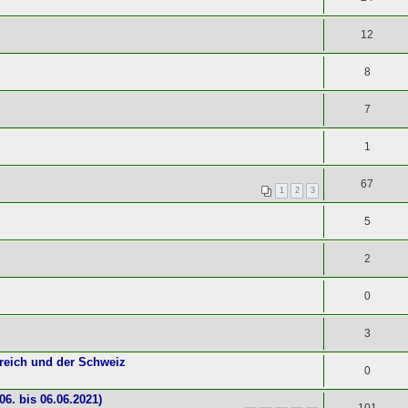
12
8
7
1
67
1
2
3
5
2
0
3
reich und der Schweiz
0
6. bis 06.06.2021)