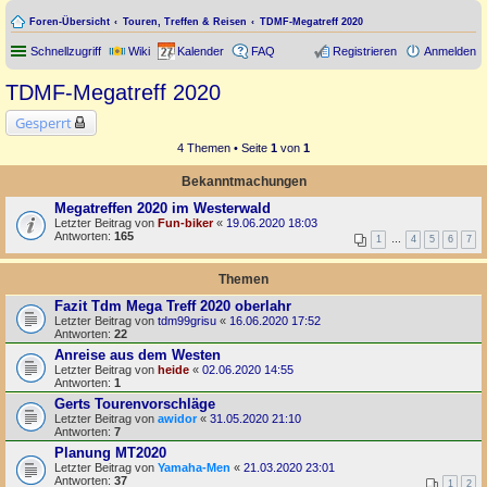
Foren-Übersicht
Touren, Treffen & Reisen
TDMF-Megatreff 2020
Schnellzugriff
Wiki
Kalender
FAQ
Registrieren
Anmelden
TDMF-Megatreff 2020
Gesperrt
4 Themen • Seite
1
von
1
Bekanntmachungen
Megatreffen 2020 im Westerwald
Letzter Beitrag von
Fun-biker
«
19.06.2020 18:03
Antworten:
165
1
…
4
5
6
7
Themen
Fazit Tdm Mega Treff 2020 oberlahr
Letzter Beitrag von
tdm99grisu
«
16.06.2020 17:52
Antworten:
22
Anreise aus dem Westen
Letzter Beitrag von
heide
«
02.06.2020 14:55
Antworten:
1
Gerts Tourenvorschläge
Letzter Beitrag von
awidor
«
31.05.2020 21:10
Antworten:
7
Planung MT2020
Letzter Beitrag von
Yamaha-Men
«
21.03.2020 23:01
Antworten:
37
1
2