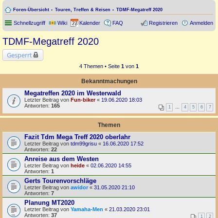
Foren-Übersicht
Touren, Treffen & Reisen
TDMF-Megatreff 2020
Schnellzugriff
Wiki
Kalender
FAQ
Registrieren
Anmelden
TDMF-Megatreff 2020
Gesperrt
4 Themen • Seite
1
von
1
Bekanntmachungen
Megatreffen 2020 im Westerwald
Letzter Beitrag von
Fun-biker
«
19.06.2020 18:03
Antworten:
165
1
…
4
5
6
7
Themen
Fazit Tdm Mega Treff 2020 oberlahr
Letzter Beitrag von
tdm99grisu
«
16.06.2020 17:52
Antworten:
22
Anreise aus dem Westen
Letzter Beitrag von
heide
«
02.06.2020 14:55
Antworten:
1
Gerts Tourenvorschläge
Letzter Beitrag von
awidor
«
31.05.2020 21:10
Antworten:
7
Planung MT2020
Letzter Beitrag von
Yamaha-Men
«
21.03.2020 23:01
Antworten:
37
1
2