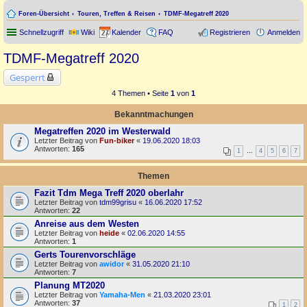
Foren-Übersicht
Touren, Treffen & Reisen
TDMF-Megatreff 2020
Schnellzugriff
Wiki
Kalender
FAQ
Registrieren
Anmelden
TDMF-Megatreff 2020
Gesperrt
4 Themen • Seite
1
von
1
Bekanntmachungen
Megatreffen 2020 im Westerwald
Letzter Beitrag von
Fun-biker
«
19.06.2020 18:03
Antworten:
165
1
…
4
5
6
7
Themen
Fazit Tdm Mega Treff 2020 oberlahr
Letzter Beitrag von
tdm99grisu
«
16.06.2020 17:52
Antworten:
22
Anreise aus dem Westen
Letzter Beitrag von
heide
«
02.06.2020 14:55
Antworten:
1
Gerts Tourenvorschläge
Letzter Beitrag von
awidor
«
31.05.2020 21:10
Antworten:
7
Planung MT2020
Letzter Beitrag von
Yamaha-Men
«
21.03.2020 23:01
Antworten:
37
1
2