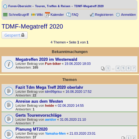
Foren-Übersicht
Touren, Treffen & Reisen
TDMF-Megatreff 2020
Schnellzugriff
Wiki
Kalender
FAQ
Registrieren
Anmelden
TDMF-Megatreff 2020
Gesperrt
4 Themen • Seite
1
von
1
Bekanntmachungen
Megatreffen 2020 im Westerwald
Letzter Beitrag von
Fun-biker
«
19.06.2020 18:03
Antworten:
165
1
…
4
5
6
7
Themen
Fazit Tdm Mega Treff 2020 oberlahr
Letzter Beitrag von
tdm99grisu
«
16.06.2020 17:52
Antworten:
22
Anreise aus dem Westen
Letzter Beitrag von
heide
«
02.06.2020 14:55
Antworten:
1
Gerts Tourenvorschläge
Letzter Beitrag von
awidor
«
31.05.2020 21:10
Antworten:
7
Planung MT2020
Letzter Beitrag von
Yamaha-Men
«
21.03.2020 23:01
Antworten:
37
1
2