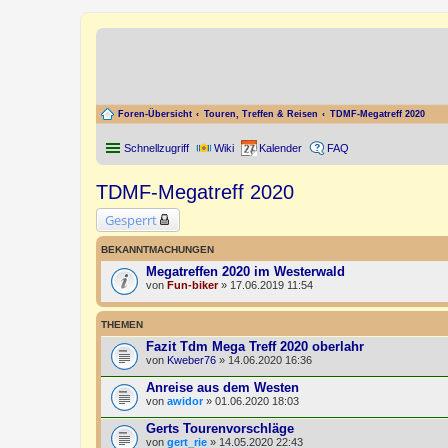
Foren-Übersicht
Touren, Treffen & Reisen
TDMF-Megatreff 2020
Schnellzugriff
Wiki
Kalender
FAQ
TDMF-Megatreff 2020
Gesperrt
BEKANNTMACHUNGEN
Megatreffen 2020 im Westerwald
von
Fun-biker
» 17.06.2019 11:54
THEMEN
Fazit Tdm Mega Treff 2020 oberlahr
von
Kweber76
» 14.06.2020 16:36
Anreise aus dem Westen
von
awidor
» 01.06.2020 18:03
Gerts Tourenvorschläge
von
gert_rie
» 14.05.2020 22:43