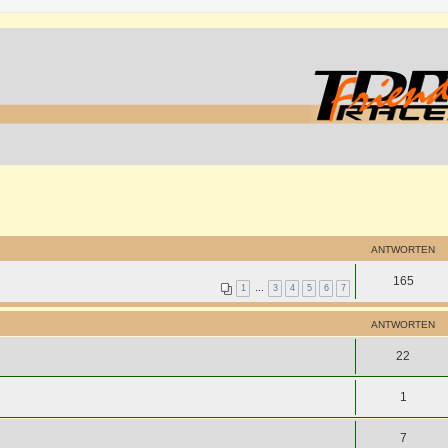
ANTWORTEN
165
1
…
3
4
5
6
7
ANTWORTEN
22
1
7