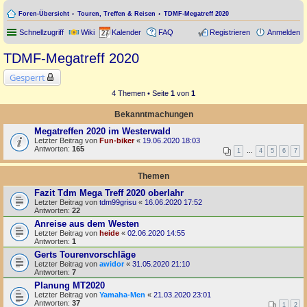
Foren-Übersicht
Touren, Treffen & Reisen
TDMF-Megatreff 2020
Schnellzugriff
Wiki
Kalender
FAQ
Registrieren
Anmelden
TDMF-Megatreff 2020
Gesperrt
4 Themen • Seite
1
von
1
Bekanntmachungen
Megatreffen 2020 im Westerwald
Letzter Beitrag von
Fun-biker
«
19.06.2020 18:03
Antworten:
165
1
…
4
5
6
7
Themen
Fazit Tdm Mega Treff 2020 oberlahr
Letzter Beitrag von
tdm99grisu
«
16.06.2020 17:52
Antworten:
22
Anreise aus dem Westen
Letzter Beitrag von
heide
«
02.06.2020 14:55
Antworten:
1
Gerts Tourenvorschläge
Letzter Beitrag von
awidor
«
31.05.2020 21:10
Antworten:
7
Planung MT2020
Letzter Beitrag von
Yamaha-Men
«
21.03.2020 23:01
Antworten:
37
1
2