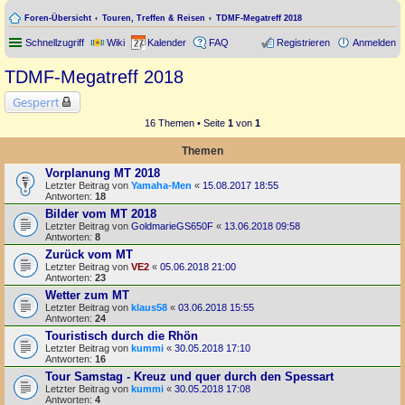
Foren-Übersicht
Touren, Treffen & Reisen
TDMF-Megatreff 2018
Schnellzugriff
Wiki
Kalender
FAQ
Registrieren
Anmelden
TDMF-Megatreff 2018
Gesperrt
16 Themen • Seite
1
von
1
Themen
Vorplanung MT 2018
Letzter Beitrag von
Yamaha-Men
«
15.08.2017 18:55
Antworten:
18
Bilder vom MT 2018
Letzter Beitrag von
GoldmarieGS650F
«
13.06.2018 09:58
Antworten:
8
Zurück vom MT
Letzter Beitrag von
VE2
«
05.06.2018 21:00
Antworten:
23
Wetter zum MT
Letzter Beitrag von
klaus58
«
03.06.2018 15:55
Antworten:
24
Touristisch durch die Rhön
Letzter Beitrag von
kummi
«
30.05.2018 17:10
Antworten:
16
Tour Samstag - Kreuz und quer durch den Spessart
Letzter Beitrag von
kummi
«
30.05.2018 17:08
Antworten:
4