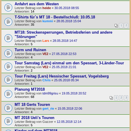
Anfahrt aus dem Westen
Letzter Beitrag von
heide
«
30.05.2018 08:55
Antworten:
14
T-Shirts für`s MT 18 - Bestellschluß: 10.05.18
Letzter Beitrag von
kummi
«
28.05.2018 15:04
Antworten:
35
1
2
MT18: Streckensperrungen, Betriebsferien und andere
"Störungen"
Letzter Beitrag von
Lars
«
28.05.2018 14:47
Antworten:
5
Turm und Ruinen
Letzter Beitrag von
VE2
«
27.05.2018 22:53
Antworten:
4
Tour Samstag (Lars) einmal um den Spessart, 3-Länder-Tour
Letzter Beitrag von
VE2
«
25.05.2018 21:01
Antworten:
2
Tour Freitag (Lars) Hessischer Spessart, Vogelsberg
Letzter Beitrag von
Chris
«
25.05.2018 05:34
Antworten:
1
Planung MT2018
Letzter Beitrag von
tdm99grisu
«
19.05.2018 20:52
Antworten:
68
1
2
3
MT 18 Gerts Touren
Letzter Beitrag von
gert_rie
«
15.05.2018 22:06
Antworten:
4
MT 2018 Ueli's Touren
Letzter Beitrag von
Gazzer
«
12.05.2018 12:14
Antworten:
5
Kinder auf dem MT2018