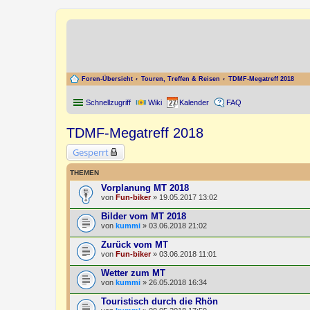
Foren-Übersicht
Touren, Treffen & Reisen
TDMF-Megatreff 2018
Schnellzugriff
Wiki
Kalender
FAQ
TDMF-Megatreff 2018
Gesperrt
THEMEN
Vorplanung MT 2018
von
Fun-biker
» 19.05.2017 13:02
Bilder vom MT 2018
von
kummi
» 03.06.2018 21:02
Zurück vom MT
von
Fun-biker
» 03.06.2018 11:01
Wetter zum MT
von
kummi
» 26.05.2018 16:34
Touristisch durch die Rhön