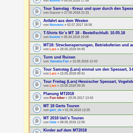
von
kummi
» 09.05.2018 17:59
Tour Samstag - Kreuz und quer durch den Spess
von
Gazzer
» 27.05.2018 21:31
Anfahrt aus dem Westen
von
Nonsens
» 02.07.2017 16:56
T-Shirts für`s MT 18 - Bestellschluß: 10.05.18
von
kummi
» 05.04.2018 19:08
MT18: Streckensperrungen, Betriebsferien und 
von
Lars
» 28.05.2018 04:45
Turm und Ruinen
von
Yamaha-Fan
» 10.05.2018 12:43
Tour Samstag (Lars) einmal um den Spessart, 3-
von
Lars
» 15.05.2018 09:41
Tour Freitag (Lars) Hessischer Spessart, Vogels
von
Lars
» 15.05.2018 09:35
Planung MT2018
von
Fun-biker
» 29.05.2017 13:42
MT 18 Gerts Touren
von
gert_rie
» 01.05.2018 13:25
MT 2018 Ueli's Touren
von
Uele
» 08.05.2018 12:56
Kinder auf dem MT2018