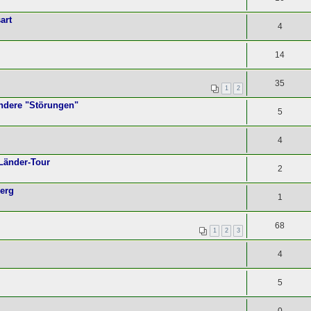
art
4
14
35
1
2
andere "Störungen"
5
4
Länder-Tour
2
berg
1
68
1
2
3
4
5