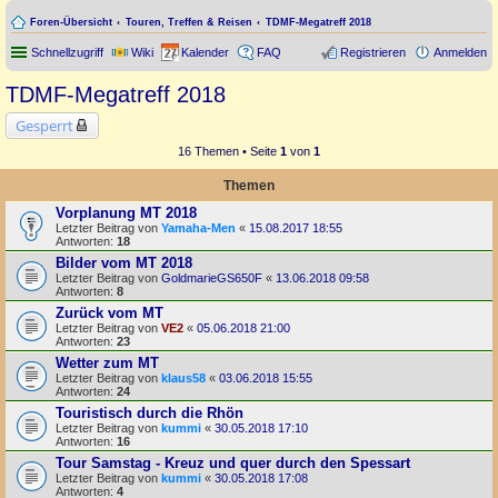
Foren-Übersicht
Touren, Treffen & Reisen
TDMF-Megatreff 2018
Schnellzugriff
Wiki
Kalender
FAQ
Registrieren
Anmelden
TDMF-Megatreff 2018
Gesperrt
16 Themen • Seite
1
von
1
Themen
Vorplanung MT 2018
Letzter Beitrag von
Yamaha-Men
«
15.08.2017 18:55
Antworten:
18
Bilder vom MT 2018
Letzter Beitrag von
GoldmarieGS650F
«
13.06.2018 09:58
Antworten:
8
Zurück vom MT
Letzter Beitrag von
VE2
«
05.06.2018 21:00
Antworten:
23
Wetter zum MT
Letzter Beitrag von
klaus58
«
03.06.2018 15:55
Antworten:
24
Touristisch durch die Rhön
Letzter Beitrag von
kummi
«
30.05.2018 17:10
Antworten:
16
Tour Samstag - Kreuz und quer durch den Spessart
Letzter Beitrag von
kummi
«
30.05.2018 17:08
Antworten:
4