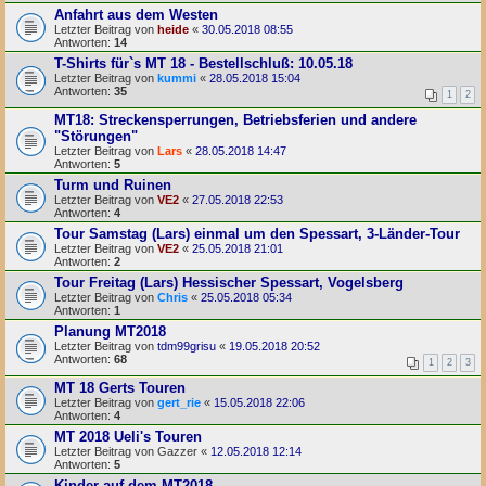
Anfahrt aus dem Westen
Letzter Beitrag von
heide
«
30.05.2018 08:55
Antworten:
14
T-Shirts für`s MT 18 - Bestellschluß: 10.05.18
Letzter Beitrag von
kummi
«
28.05.2018 15:04
Antworten:
35
1
2
MT18: Streckensperrungen, Betriebsferien und andere
"Störungen"
Letzter Beitrag von
Lars
«
28.05.2018 14:47
Antworten:
5
Turm und Ruinen
Letzter Beitrag von
VE2
«
27.05.2018 22:53
Antworten:
4
Tour Samstag (Lars) einmal um den Spessart, 3-Länder-Tour
Letzter Beitrag von
VE2
«
25.05.2018 21:01
Antworten:
2
Tour Freitag (Lars) Hessischer Spessart, Vogelsberg
Letzter Beitrag von
Chris
«
25.05.2018 05:34
Antworten:
1
Planung MT2018
Letzter Beitrag von
tdm99grisu
«
19.05.2018 20:52
Antworten:
68
1
2
3
MT 18 Gerts Touren
Letzter Beitrag von
gert_rie
«
15.05.2018 22:06
Antworten:
4
MT 2018 Ueli's Touren
Letzter Beitrag von
Gazzer
«
12.05.2018 12:14
Antworten:
5
Kinder auf dem MT2018