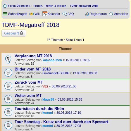
Foren-Übersicht
Touren, Treffen & Reisen
TDMF-Megatreff 2018
Schnellzugriff
Wiki
Kalender
FAQ
Registrieren
Anmelden
TDMF-Megatreff 2018
Gesperrt
16 Themen • Seite
1
von
1
Themen
Vorplanung MT 2018
Letzter Beitrag von
Yamaha-Men
«
15.08.2017 18:55
Antworten:
18
Bilder vom MT 2018
Letzter Beitrag von
GoldmarieGS650F
«
13.06.2018 09:58
Antworten:
8
Zurück vom MT
Letzter Beitrag von
VE2
«
05.06.2018 21:00
Antworten:
23
Wetter zum MT
Letzter Beitrag von
klaus58
«
03.06.2018 15:55
Antworten:
24
Touristisch durch die Rhön
Letzter Beitrag von
kummi
«
30.05.2018 17:10
Antworten:
16
Tour Samstag - Kreuz und quer durch den Spessart
Letzter Beitrag von
kummi
«
30.05.2018 17:08
Antworten:
4