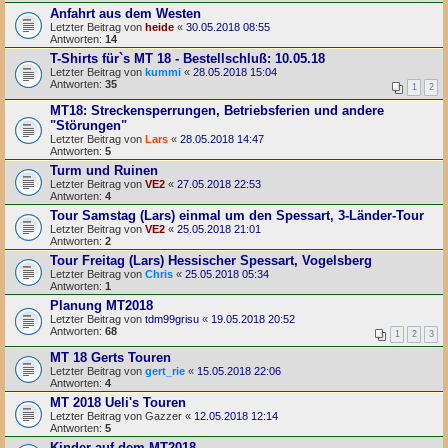
Anfahrt aus dem Westen
Letzter Beitrag von
heide
«
30.05.2018 08:55
Antworten:
14
T-Shirts für`s MT 18 - Bestellschluß: 10.05.18
Letzter Beitrag von
kummi
«
28.05.2018 15:04
Antworten:
35
1
2
MT18: Streckensperrungen, Betriebsferien und andere
"Störungen"
Letzter Beitrag von
Lars
«
28.05.2018 14:47
Antworten:
5
Turm und Ruinen
Letzter Beitrag von
VE2
«
27.05.2018 22:53
Antworten:
4
Tour Samstag (Lars) einmal um den Spessart, 3-Länder-Tour
Letzter Beitrag von
VE2
«
25.05.2018 21:01
Antworten:
2
Tour Freitag (Lars) Hessischer Spessart, Vogelsberg
Letzter Beitrag von
Chris
«
25.05.2018 05:34
Antworten:
1
Planung MT2018
Letzter Beitrag von
tdm99grisu
«
19.05.2018 20:52
Antworten:
68
1
2
3
MT 18 Gerts Touren
Letzter Beitrag von
gert_rie
«
15.05.2018 22:06
Antworten:
4
MT 2018 Ueli's Touren
Letzter Beitrag von
Gazzer
«
12.05.2018 12:14
Antworten:
5
Kinder auf dem MT2018